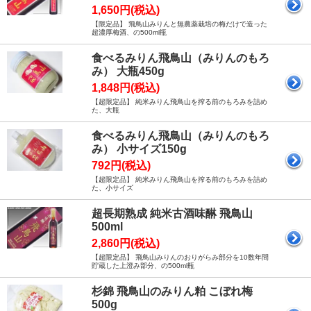
1,650円(税込)
【限定品】 飛鳥山みりんと無農薬栽培の梅だけで造った
超濃厚梅酒、の500ml瓶
食べるみりん飛鳥山（みりんのもろ
み） 大瓶450g
1,848円(税込)
【超限定品】 純米みりん飛鳥山を搾る前のもろみを詰め
た、大瓶
食べるみりん飛鳥山（みりんのもろ
み） 小サイズ150g
792円(税込)
【超限定品】 純米みりん飛鳥山を搾る前のもろみを詰め
た、小サイズ
超長期熟成 純米古酒味醂 飛鳥山
500ml
2,860円(税込)
【超限定品】 飛鳥山みりんのおりがらみ部分を10数年間
貯蔵した上澄み部分、の500ml瓶
杉錦 飛鳥山のみりん粕 こぼれ梅
500g