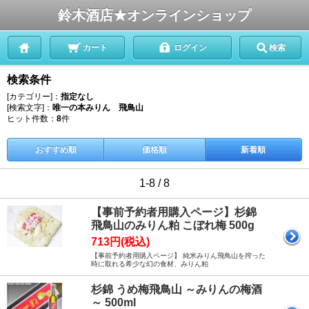
鈴木酒店★オンラインショップ
カート
ログイン
検索
検索条件
[カテゴリー]：
指定なし
[検索文字]：
唯一の本みりん 飛鳥山
ヒット件数：
8
件
おすすめ順
価格順
新着順
1-8 / 8
【事前予約者用購入ページ】杉錦
飛鳥山のみりん粕 こぼれ梅 500g
713円(税込)
【事前予約者用購入ページ】 純米みりん飛鳥山を搾った
時に取れる希少な幻の食材、みりん粕
杉錦 うめ梅飛鳥山 ～みりんの梅酒
～ 500ml