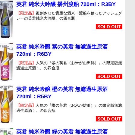
英君 純米大吟醸 播州渡船 720ml：R3BY
【限定品】
復刻させた貴重な酒米・渡船を使ったアッシュグ
レーの英君純米大吟醸、の四合瓶
SOLD OUT
英君 純米吟醸 紫の英君 無濾過生原酒
720ml：R6BY
【限定品】
人気の『紫の英君（お米が山田錦）』の限定版無
濾過生原酒！、の四合瓶
SOLD OUT
英君 純米吟醸 橙の英君 無濾過生原酒
720ml：R5BY
【限定品】
人気の『橙の英君（お米が雄町）』の限定版無濾
過生原酒！、の四合瓶
SOLD OUT
英君 純米吟醸 緑の英君 無濾過生原酒