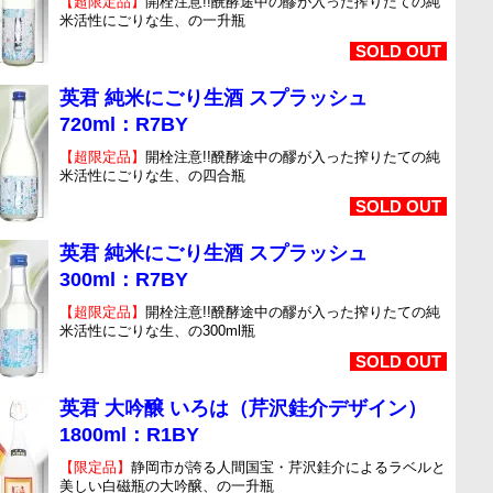
【超限定品】
開栓注意!!醗酵途中の醪が入った搾りたての純
米活性にごりな生、の一升瓶
SOLD OUT
英君 純米にごり生酒 スプラッシュ
720ml：R7BY
【超限定品】
開栓注意!!醗酵途中の醪が入った搾りたての純
米活性にごりな生、の四合瓶
SOLD OUT
英君 純米にごり生酒 スプラッシュ
300ml：R7BY
【超限定品】
開栓注意!!醗酵途中の醪が入った搾りたての純
米活性にごりな生、の300ml瓶
SOLD OUT
英君 大吟醸 いろは（芹沢銈介デザイン）
1800ml：R1BY
【限定品】
静岡市が誇る人間国宝・芹沢銈介によるラベルと
美しい白磁瓶の大吟醸、の一升瓶