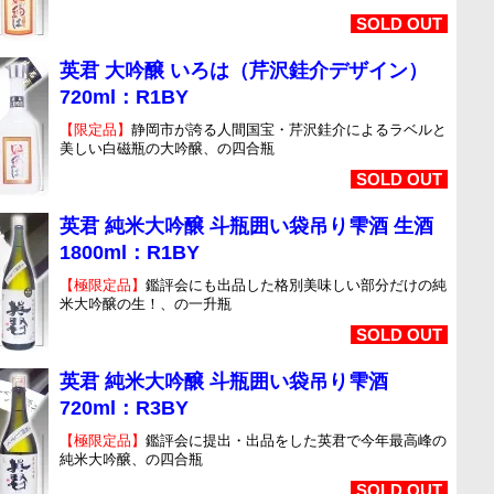
SOLD OUT
英君 大吟醸 いろは（芹沢銈介デザイン）
720ml：R1BY
【限定品】
静岡市が誇る人間国宝・芹沢銈介によるラベルと
美しい白磁瓶の大吟醸、の四合瓶
SOLD OUT
英君 純米大吟醸 斗瓶囲い袋吊り雫酒 生酒
1800ml：R1BY
【極限定品】
鑑評会にも出品した格別美味しい部分だけの純
米大吟醸の生！、の一升瓶
SOLD OUT
英君 純米大吟醸 斗瓶囲い袋吊り雫酒
720ml：R3BY
【極限定品】
鑑評会に提出・出品をした英君で今年最高峰の
純米大吟醸、の四合瓶
SOLD OUT