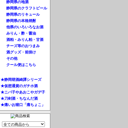
静岡県の地酒
静岡県のクラフトビール
静岡県のリキュール
静岡県の本格焼酎
他県のいろいろなお酒
みりん・酢・醤油
酒粕・みりん粕・甘酒
チーズ等のおつまみ
酒グッズ・前掛け
その他
クール便はこちら
★静岡萌酒綺譚シリーズ
★仮想通貨のガチホ酒
★ニパ子やあおこやガデ子
★刀剣酒・ちなんだ酒
★痛いお猪口「痛ちょこ」