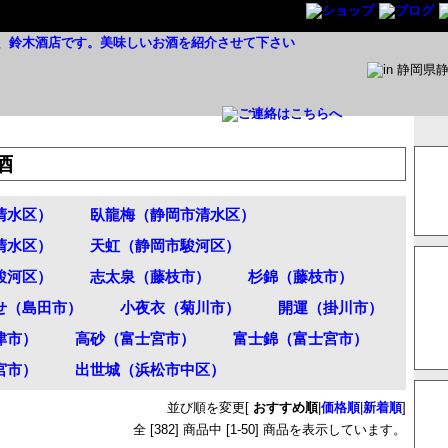
酒
清水区）
臥龍梅（静岡市清水区）
清水区）
天虹（静岡市駿河区）
駿河区）
志太泉（藤枝市）
杉錦（藤枝市）
せ（島田市）
小夜衣（菊川市）
開運（掛川市）
津市）
高砂（富士宮市）
富士錦（富士宮市）
宮市）
出世城（浜松市中区）
並び順を変更
[
おすすめ順
|
価格順
|
新着順
]
全 [
382
] 商品中 [
1
-
50
] 商品を表示しています。