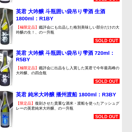
英君 大吟醸 斗瓶囲い袋吊り雫酒 生酒
1800ml：R1BY
【極限定品】
鑑評会にも出品した格別美味しい部分だけの大
吟醸の生！、の一升瓶
SOLD OUT
英君 大吟醸 斗瓶囲い袋吊り雫酒 720ml：
R5BY
【極限定品】
鑑評会に出品をし入賞した英君で今年最高峰の
大吟醸、の四合瓶
SOLD OUT
英君 純米大吟醸 播州渡船 1800ml：R3BY
【限定品】
復刻させた貴重な酒米・渡船を使ったアッシュグ
レーの英君純米大吟醸、の一升瓶
SOLD OUT