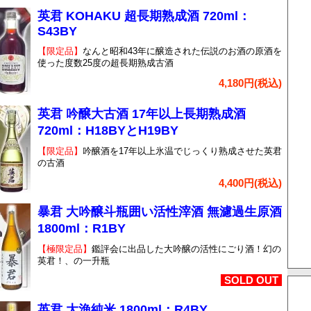
英君 KOHAKU 超長期熟成酒 720ml：
S43BY
【限定品】
なんと昭和43年に醸造された伝説のお酒の原酒を
使った度数25度の超長期熟成古酒
4,180円(税込)
英君 吟醸大古酒 17年以上長期熟成酒
720ml：H18BYとH19BY
【限定品】
吟醸酒を17年以上氷温でじっくり熟成させた英君
の古酒
4,400円(税込)
暴君 大吟醸斗瓶囲い活性滓酒 無濾過生原酒
1800ml：R1BY
【極限定品】
鑑評会に出品した大吟醸の活性にごり酒！幻の
英君！、の一升瓶
SOLD OUT
英君 大漁純米 1800ml：R4BY