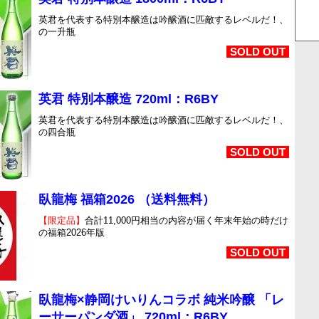
英君を代表する特別本醸造は吟醸酒に匹敵するレベルだ！、
の一升瓶
SOLD OUT
英君 特別本醸造 720ml：R6BY
英君を代表する特別本醸造は吟醸酒に匹敵するレベルだ！、
の四合瓶
SOLD OUT
臥龍梅 福箱2026 （送料無料）
【限定品】
合計11,000円相当の内容が届く年末年始の時だけ
の福箱2026年版
SOLD OUT
臥龍梅×静岡けいりんコラボ 純米吟醸 「レ
ーサーパンダ酒」 720ml：R6BY