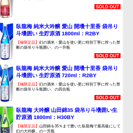
SOLD OUT
臥龍梅 純米大吟醸 愛山 開壜十里香 袋吊り
斗壜囲い 生貯原酒 1800ml：R2BY
【極限定品】
幻の酒米・愛山を使い更に特別丁寧に搾った禁
断の袋吊り斗瓶囲い、の一升瓶
SOLD OUT
臥龍梅 純米大吟醸 愛山 開壜十里香 袋吊り
斗壜囲い 生貯原酒 720ml：R2BY
【極限定品】
幻の酒米・愛山を使い更に特別丁寧に搾った禁
断の袋吊り斗瓶囲い、の四合瓶
SOLD OUT
臥龍梅 大吟醸 山田錦35 袋吊り斗壜囲い生
貯原酒 1800ml：H30BY
【極限定品】
山田錦を35％まで磨いた臥龍梅で最高級にして
幻の大吟醸、の一升瓶