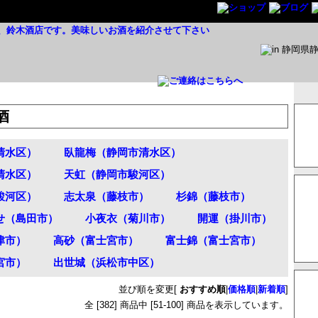
酒
清水区）
臥龍梅（静岡市清水区）
清水区）
天虹（静岡市駿河区）
駿河区）
志太泉（藤枝市）
杉錦（藤枝市）
せ（島田市）
小夜衣（菊川市）
開運（掛川市）
津市）
高砂（富士宮市）
富士錦（富士宮市）
宮市）
出世城（浜松市中区）
並び順を変更
[
おすすめ順
|
価格順
|
新着順
]
全 [
382
] 商品中 [
51
-
100
] 商品を表示しています。