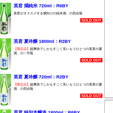
英君 燗純米 720ml：R6BY
英君がオススメする燗向けの純米酒、の四合瓶
SOLD OUT
英君 夏吟醸 1800ml：R2BY
【限定品】
超爽快でしかもすごく安いもうひとつの英君の夏
酒、の一升瓶
SOLD OUT
英君 夏吟醸 720ml：R2BY
【限定品】
超爽快でしかもすごく安いもうひとつの英君の夏
酒、の四合瓶
SOLD OUT
英君 特別本醸造 1800ml：R6BY