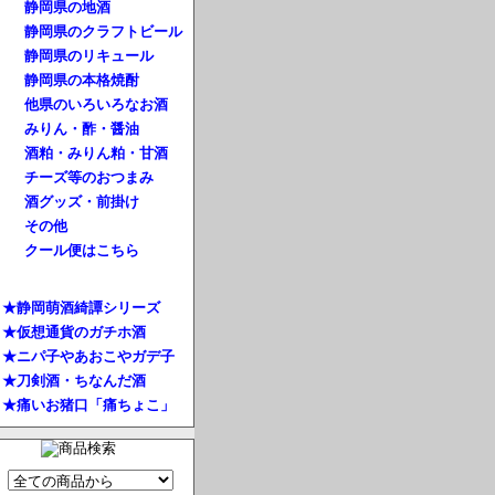
静岡県の地酒
静岡県のクラフトビール
静岡県のリキュール
静岡県の本格焼酎
他県のいろいろなお酒
みりん・酢・醤油
酒粕・みりん粕・甘酒
チーズ等のおつまみ
酒グッズ・前掛け
その他
クール便はこちら
★静岡萌酒綺譚シリーズ
★仮想通貨のガチホ酒
★ニパ子やあおこやガデ子
★刀剣酒・ちなんだ酒
★痛いお猪口「痛ちょこ」