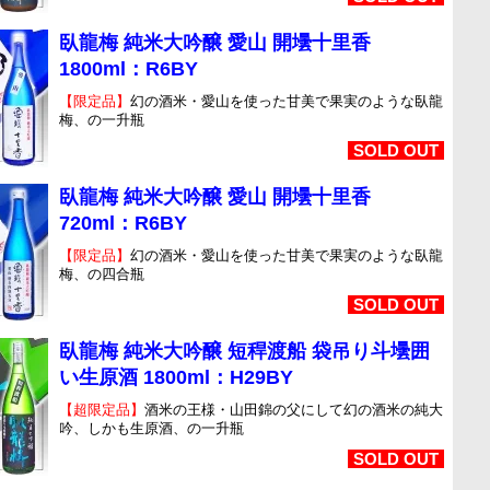
臥龍梅 純米大吟醸 愛山 開壜十里香
1800ml：R6BY
【限定品】
幻の酒米・愛山を使った甘美で果実のような臥龍
梅、の一升瓶
SOLD OUT
臥龍梅 純米大吟醸 愛山 開壜十里香
720ml：R6BY
【限定品】
幻の酒米・愛山を使った甘美で果実のような臥龍
梅、の四合瓶
SOLD OUT
臥龍梅 純米大吟醸 短稈渡船 袋吊り斗壜囲
い生原酒 1800ml：H29BY
【超限定品】
酒米の王様・山田錦の父にして幻の酒米の純大
吟、しかも生原酒、の一升瓶
SOLD OUT