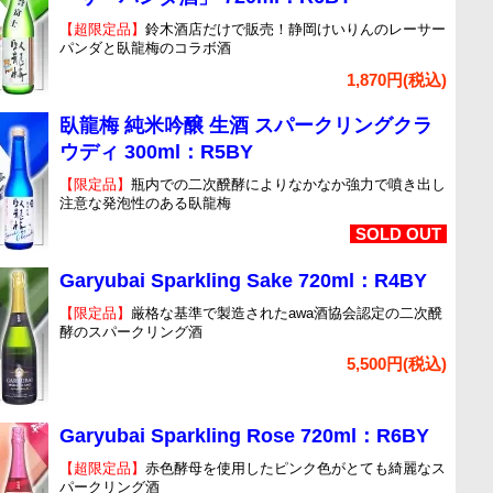
【超限定品】
鈴木酒店だけで販売！静岡けいりんのレーサー
パンダと臥龍梅のコラボ酒
1,870円(税込)
臥龍梅 純米吟醸 生酒 スパークリングクラ
ウディ 300ml：R5BY
【限定品】
瓶内での二次醗酵によりなかなか強力で噴き出し
注意な発泡性のある臥龍梅
SOLD OUT
Garyubai Sparkling Sake 720ml：R4BY
【限定品】
厳格な基準で製造されたawa酒協会認定の二次醗
酵のスパークリング酒
5,500円(税込)
Garyubai Sparkling Rose 720ml：R6BY
【超限定品】
赤色酵母を使用したピンク色がとても綺麗なス
パークリング酒