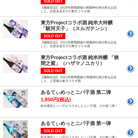
SOLD OUT
【極限定品】 2025年静岡開催の博麗神社例大祭を記念
した、比那名居天子の東方コラボ酒
東方Projectコラボ酒 純米大吟醸
「駿河天子」（スルガテンシ）
SOLD OUT
【極限定品】 2021年静岡開催の博麗神社例大祭を記念
した、比那名居天子の東方コラボ酒
東方Projectコラボ酒 純米吟醸 「狭
間之紫」（ハザマノユカリ）
SOLD OUT
【極限定品】 2021年静岡開催の博麗神社例大祭を記念
した、八雲紫の東方コラボ酒
あるてぃめっとニパ子酒 第二弾
1,850円(税込)
鈴木酒店とニパ子がコラボしたニパ子酒、その第二弾！
あるてぃめっとニパ子酒 第一弾
SOLD OUT
鈴木酒店とニパ子がコラボしたニパ子酒、その第一弾！