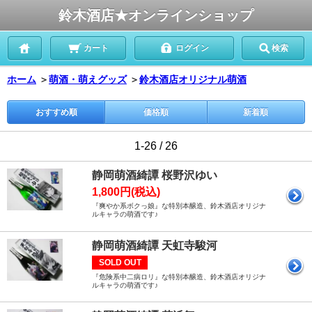
鈴木酒店★オンラインショップ
カート
ログイン
検索
ホーム
＞
萌酒・萌えグッズ
＞
鈴木酒店オリジナル萌酒
おすすめ順
価格順
新着順
1-26 / 26
静岡萌酒綺譚 桜野沢ゆい
1,800円(税込)
『爽やか系ボクっ娘』な特別本醸造、鈴木酒店オリジナ
ルキャラの萌酒です♪
静岡萌酒綺譚 天虹寺駿河
SOLD OUT
『危険系中二病ロリ』な特別本醸造、鈴木酒店オリジナ
ルキャラの萌酒です♪