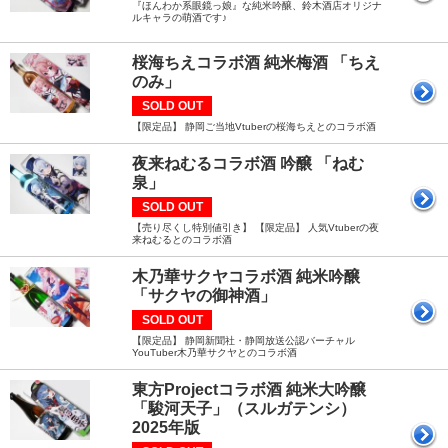
『ほんわか系眼鏡っ娘』な純米吟醸、鈴木酒店オリジナ
ルキャラの萌酒です♪
桜海ちえコラボ酒 純米梅酒 「ちえ
のみ」
SOLD OUT
【限定品】 静岡ご当地Vtuberの桜海ちえとのコラボ酒
夜来ねむるコラボ酒 吟醸 「ねむ
泉」
SOLD OUT
【売り尽くし特別値引き】 【限定品】 人気Vtuberの夜
来ねむるとのコラボ酒
木乃華サクヤコラボ酒 純米吟醸
「サクヤの御神酒」
SOLD OUT
【限定品】 静岡新聞社・静岡放送公認バーチャル
YouTuber木乃華サクヤとのコラボ酒
東方Projectコラボ酒 純米大吟醸
「駿河天子」（スルガテンシ）
2025年版