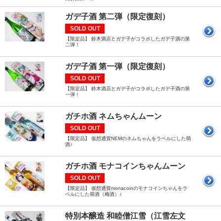
ガデ子酒 第二弾（限定復刻）
SOLD OUT
【限定品】 鈴木酒店とガデ子がコラボしたガデ子酒の第
二弾！
ガデ子酒 第一弾（限定復刻）
SOLD OUT
【限定品】 鈴木酒店とガデ子がコラボしたガデ子酒の第
一弾！
ガチホ酒 ネムちゃんムーン
SOLD OUT
【限定品】 仮想通貨NEMのネムちゃんをラベルにした萌
酒♪
ガチホ酒 モナコインちゃんムーン
SOLD OUT
【限定品】 仮想通貨monacoinのモナコインちゃんをラ
ベルにした萌酒（梅酒）♪
特別本醸造 和睦僧江雪（江雪左文