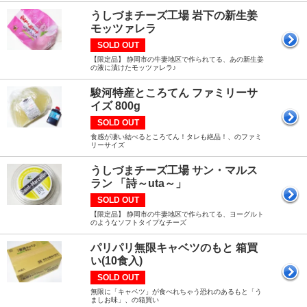
うしづまチーズ工場 岩下の新生姜
モッツァレラ
SOLD OUT
【限定品】 静岡市の牛妻地区で作られてる、あの新生姜
の液に漬けたモッツァレラ♪
駿河特産ところてん ファミリーサ
イズ 800g
SOLD OUT
食感が凄い結べるところてん！タレも絶品！、のファミ
リーサイズ
うしづまチーズ工場 サン・マルス
ラン 「詩～uta～」
SOLD OUT
【限定品】 静岡市の牛妻地区で作られてる、ヨーグルト
のようなソフトタイプなチーズ
パリパリ無限キャベツのもと 箱買
い(10食入)
SOLD OUT
無限に「キャベツ」が食べれちゃう恐れのあるもと「う
ましお味」、の箱買い