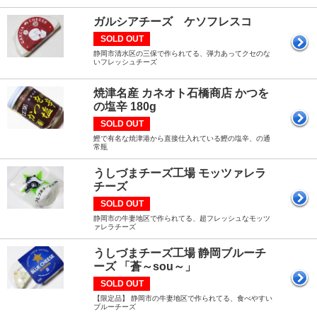
ガルシアチーズ ケソフレスコ
SOLD OUT
静岡市清水区の三保で作られてる、弾力あってクセのな
いフレッシュチーズ
焼津名産 カネオト石橋商店 かつを
の塩辛 180g
SOLD OUT
鰹で有名な焼津港から直接仕入れている鰹の塩辛、の通
常瓶
うしづまチーズ工場 モッツァレラ
チーズ
SOLD OUT
静岡市の牛妻地区で作られてる、超フレッシュなモッツ
ァレラチーズ
うしづまチーズ工場 静岡ブルーチ
ーズ 「蒼～sou～」
SOLD OUT
【限定品】 静岡市の牛妻地区で作られてる、食べやすい
ブルーチーズ