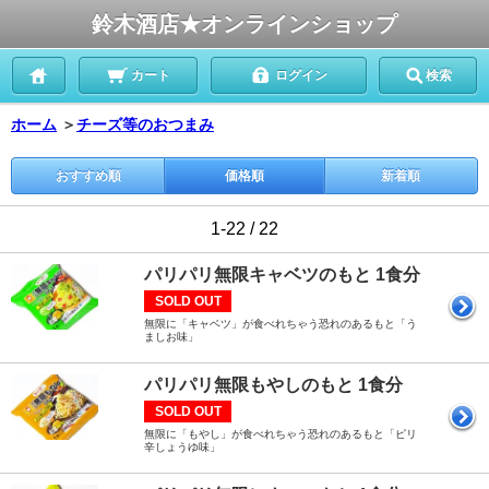
鈴木酒店★オンラインショップ
カート
ログイン
検索
ホーム
＞
チーズ等のおつまみ
おすすめ順
価格順
新着順
1-22 / 22
パリパリ無限キャベツのもと 1食分
SOLD OUT
無限に「キャベツ」が食べれちゃう恐れのあるもと「う
ましお味」
パリパリ無限もやしのもと 1食分
SOLD OUT
無限に「もやし」が食べれちゃう恐れのあるもと「ピリ
辛しょうゆ味」