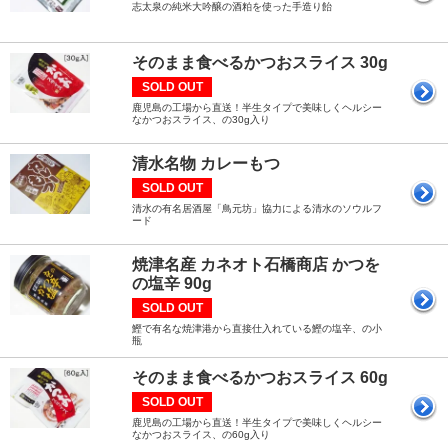
志太泉の純米大吟醸の酒粕を使った手造り飴
そのまま食べるかつおスライス 30g
SOLD OUT
鹿児島の工場から直送！半生タイプで美味しくヘルシー
なかつおスライス、の30g入り
清水名物 カレーもつ
SOLD OUT
清水の有名居酒屋「鳥元坊」協力による清水のソウルフ
ード
焼津名産 カネオト石橋商店 かつを
の塩辛 90g
SOLD OUT
鰹で有名な焼津港から直接仕入れている鰹の塩辛、の小
瓶
そのまま食べるかつおスライス 60g
SOLD OUT
鹿児島の工場から直送！半生タイプで美味しくヘルシー
なかつおスライス、の60g入り