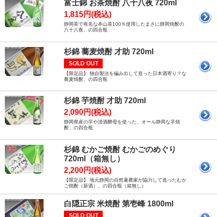
富士錦 お茶焼酎 八十八夜 720ml
1,815円(税込)
静岡茶で有名な本山茶100％使用したまさに静岡焼酎の
八十八夜、の四合瓶
杉錦 蕎麦焼酎 才助 720ml
SOLD OUT
【限定品】 独自製法を編み出して造った日本酒寄り？な
蕎麦焼酎、の四合瓶
杉錦 芋焼酎 才助 720ml
2,090円(税込)
静岡県産の芋や清酒酵母を使った、オール静岡な芋焼
酎、の四合瓶
杉錦 むかご焼酎 むかごのめぐり
720ml（箱無し）
2,200円(税込)
【限定品】 地元静岡の自然薯農家が協力して造ったむか
ご焼酎（新酒）、の四合瓶（箱無し）
白隠正宗 米焼酎 第壱峰 1800ml
SOLD OUT