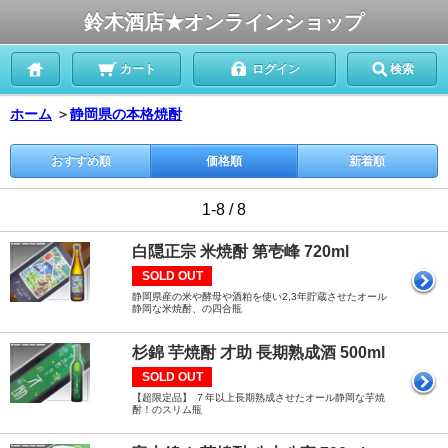
鈴木酒店★オンラインショップ
カート
ログイン
検索
ホーム
＞
静岡県の本格焼酎
おすすめ順
価格順
新着順
1-8 / 8
白隠正宗 米焼酎 第壱峰 720ml
SOLD OUT
静岡県産の米や酵母や酒粕を使い2,3年貯蔵させたオール
静岡な米焼酎、の四合瓶
杉錦 芋焼酎 才助 長期熟成酒 500ml
SOLD OUT
【超限定品】 ７年以上長期熟成させたオール静岡な芋焼
酎！のスリム瓶