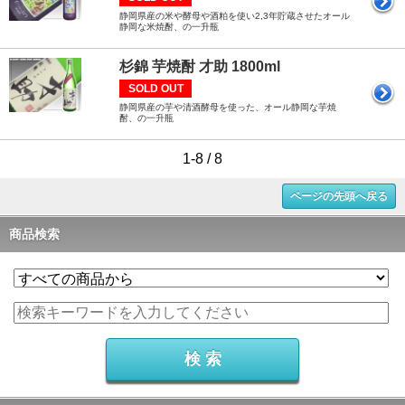
静岡県産の米や酵母や酒粕を使い2,3年貯蔵させたオール
静岡な米焼酎、の一升瓶
杉錦 芋焼酎 才助 1800ml
SOLD OUT
静岡県産の芋や清酒酵母を使った、オール静岡な芋焼
酎、の一升瓶
1-8 / 8
ページの先頭へ戻る
商品検索