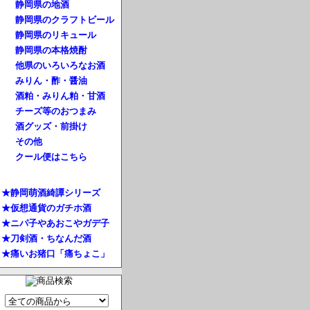
静岡県の地酒
静岡県のクラフトビール
静岡県のリキュール
静岡県の本格焼酎
他県のいろいろなお酒
みりん・酢・醤油
酒粕・みりん粕・甘酒
チーズ等のおつまみ
酒グッズ・前掛け
その他
クール便はこちら
★静岡萌酒綺譚シリーズ
★仮想通貨のガチホ酒
★ニパ子やあおこやガデ子
★刀剣酒・ちなんだ酒
★痛いお猪口「痛ちょこ」