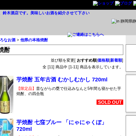
ろなお酒
>
他県の本格焼酎
焼酎
並び順を変更
[
おすすめ順
|
価格順
|
新着順
]
全 [
11
] 商品中 [
1
-
11
] 商品を表示しています。
芋焼酎 五年古酒 むかしむかし 720ml
【限定品】
昔ながらの甕で仕込みなんと5年間も寝かせた芋
焼酎、の四合瓶
SOLD OUT
芋焼酎 七窪ブルー 「にゃにゃくぼ」
720ml