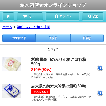
鈴木酒店★オンラインショップ
カート
ログイン
検索
ホーム
＞
酒粕・みりん粕・甘酒
おすすめ順
価格順
新着順
1-7 / 7
杉錦 飛鳥山のみりん粕 こぼれ梅
500g
810円(税込)
【限定品】 純米みりん飛鳥山を搾った時に取れる希少な
幻の食材、みりん粕
志太泉の純米大吟醸の酒粕 500g
SOLD OUT
【超限定品】 酒屋だから手に入る、志太泉で最高ランク
である純米大吟醸の酒粕