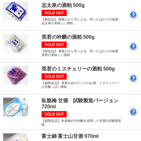
志太泉の酒粕 500g
SOLD OUT
【限定品】 酒屋だから手に入る、搾ったばかりの地酒・
志太泉の美味しい酒粕
英君の吟醸の酒粕 500g
SOLD OUT
【限定品】 酒屋だから手に入る、搾ったばかりの地酒・
英君の美味しい酒粕
英君のミスチェリーの酒粕 500g
SOLD OUT
【超限定品】 英君のあのピンクのお酒「ミスチェリー」
の甘酸っぱい酒粕
臥龍梅 甘酒 試験製造バージョン
720ml
SOLD OUT
【超限定品】 臥龍梅の大吟醸を使用した甘酒の試験製造
版
富士錦 富士山甘酒 970ml