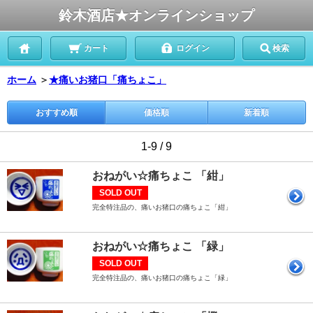
鈴木酒店★オンラインショップ
カート
ログイン
検索
ホーム
＞
★痛いお猪口「痛ちょこ」
おすすめ順
価格順
新着順
1-9 / 9
おねがい☆痛ちょこ 「紺」
SOLD OUT
完全特注品の、痛いお猪口の痛ちょこ「紺」
おねがい☆痛ちょこ 「緑」
SOLD OUT
完全特注品の、痛いお猪口の痛ちょこ「緑」