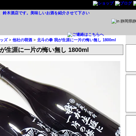
ッズ
>
他社の萌酒
>
北斗の拳 我が生涯に一片の悔い無し 1800ml
が生涯に一片の悔い無し 1800ml