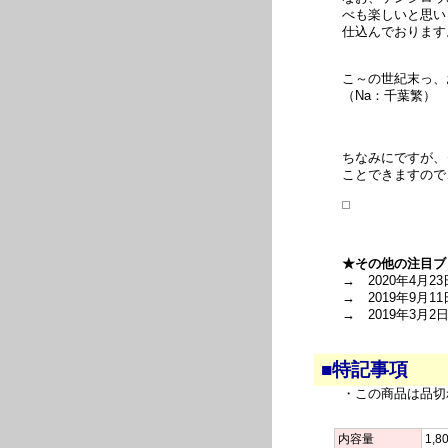
べも楽しいと思い
仕込んでおります
こ～の世紀末っ、
（Na：千葉繁）
ちなみにですが、
ことできますので
★その他の注目ブ
→ 2020年4月23
→ 2019年9月11
→ 2019年3月2
■特記事項
・この商品は品切
内容量
1,8