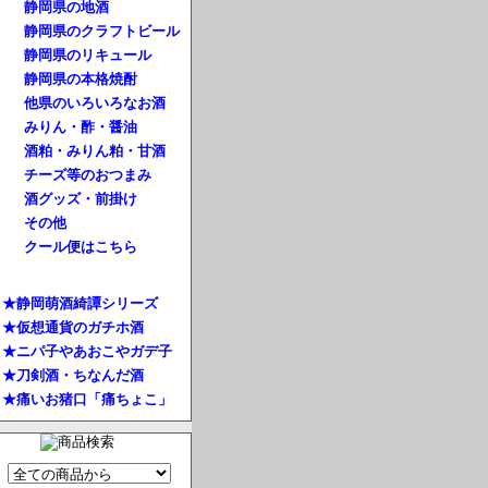
静岡県の地酒
静岡県のクラフトビール
静岡県のリキュール
静岡県の本格焼酎
他県のいろいろなお酒
みりん・酢・醤油
酒粕・みりん粕・甘酒
チーズ等のおつまみ
酒グッズ・前掛け
その他
クール便はこちら
★静岡萌酒綺譚シリーズ
★仮想通貨のガチホ酒
★ニパ子やあおこやガデ子
★刀剣酒・ちなんだ酒
★痛いお猪口「痛ちょこ」