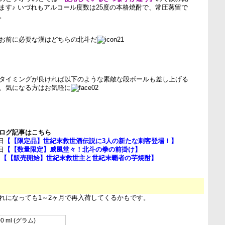
ます♪ いづれもアルコール度数は25度の本格焼酎で、常圧蒸留で
。
お前に必要な漢はどちらの北斗だ
タイミングが良ければ以下のような素敵な段ボールも差し上げる
、気になる方はお気軽に
ログ記事はこちら
日
【【限定品】世紀末救世酒伝説に3人の新たな刺客登場！】
日
【【数量限定】威風堂々！北斗の拳の前掛け】
日
【【販売開始】世紀末救世主と世紀末覇者の芋焼酎】
れになっても1～2ヶ月で再入荷してくるかもです。
00 ml (グラム)