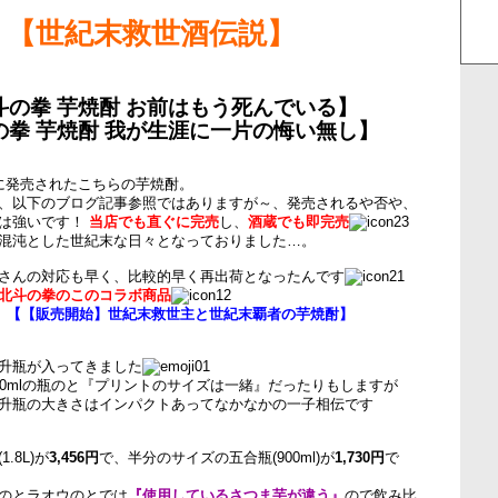
【世紀末救世酒伝説】
斗の拳 芋焼酎 お前はもう死んでいる】
の拳 芋焼酎 我が生涯に一片の悔い無し】
に発売されたこちらの芋焼酎。
、以下のブログ記事参照ではありますが～、発売されるや否や、
らは強いです！
当店でも直ぐに完売
し、
酒蔵でも即完売
混沌とした世紀末な日々となっておりました…。
さんの対応も早く、比較的早く再出荷となったんです
北斗の拳のこのコラボ商品
→
【【販売開始】世紀末救世主と世紀末覇者の芋焼酎】
升瓶が入ってきました
00mlの瓶のと『プリントのサイズは一緒』だったりもしますが
升瓶の大きさはインパクトあってなかなかの一子相伝です
.8L)が
3,456円
で、半分のサイズの五合瓶(900ml)が
1,730円
で
のとラオウのとでは
『使用しているさつま芋が違う』
ので飲み比