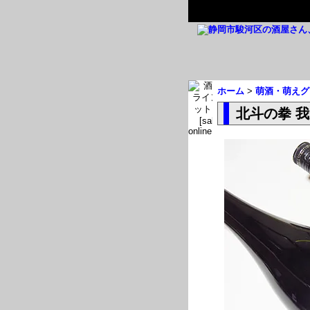
ホーム
>
萌酒・萌えグ
北斗の拳 我