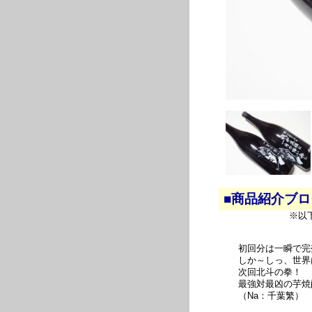
■商品紹介ブ
※以
初回分は一瞬で完
しか～しっ、世界
次回北斗の拳！
最強対最凶の芋焼
（Na：千葉繁）