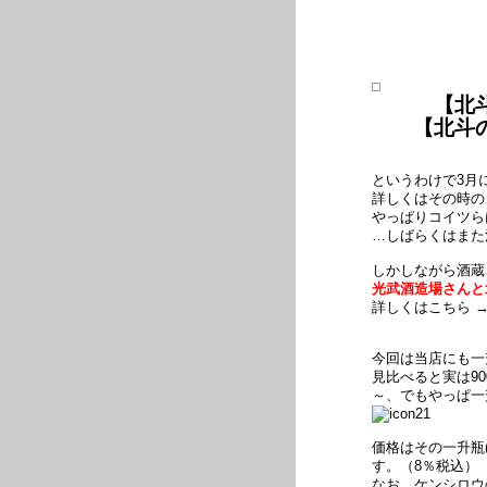
【北
【北斗
というわけで3月
詳しくはその時の
やっぱりコイツ
…しばらくはまた
しかしながら酒蔵
光武酒造場さんと
詳しくはこちら 
今回は当店にも一
見比べると実は9
～、でもやっぱ一
価格はその一升瓶(1
す。（8％税込）
なお、ケンシロウ