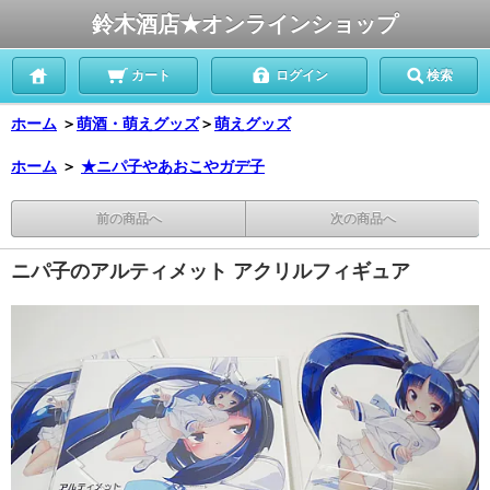
鈴木酒店★オンラインショップ
カート
ログイン
検索
ホーム
＞
萌酒・萌えグッズ
＞
萌えグッズ
ホーム
＞
★ニパ子やあおこやガデ子
前の商品へ
次の商品へ
ニパ子のアルティメット アクリルフィギュア