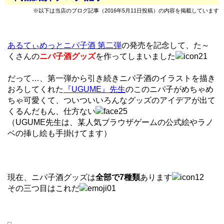
※以下は当店のブログ記事（2016年5月11日投稿）の内容を掲載しています
あるてぃめっとニパ子酒 第二弾
の発売を記念して、た～
くさんの
ニパ子酒グッズ
を作ってしまいました
だって…、第一弾から引き続きニパ子酒のイラストを描き
おろしてくれた
『UGUME』先生
のこのニパ子がめちゃめ
ちゃ可愛くて、ついついいろんなグッズのアイデアが出て
くるんだもん、仕方ない
（UGUME先生は、某人気ブラウザゲームの公式絵やラノ
ベの挿し絵も手掛けてます）
現在、ニパ子酒グッズは
全部で7種類
あります
その三つ目はこれだ