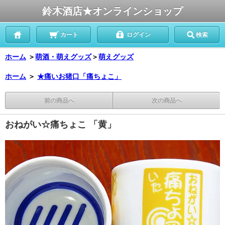
鈴木酒店★オンラインショップ
カート
ログイン
検索
ホーム
＞
萌酒・萌えグッズ
＞
萌えグッズ
ホーム
＞
★痛いお猪口「痛ちょこ」
前の商品へ
次の商品へ
おねがい☆痛ちょこ 「黄」