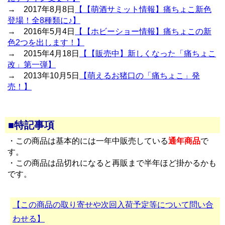
→ 2017年8月8日
【【萌酒サミット情報】痛ちょこ新色
登場！全8種類に♪】
→ 2016年5月4日
【【ホビーショー情報】痛ちょこの新
色2つを出します！】
→ 2015年4月18日
【【販売中】新しくなった「痛ちょこ
改」第一弾】
→ 2013年10月5日
【萌えるお猪口の「痛ちょこ」発
売！】
■特記事項
・この商品は基本的には一年中販売している
通年商品
で
す。
・この商品は品切れになると再販まで半年ほど掛かるかも
です。
【この商品の取り寄せや次回入荷予定等について問い合
わせる】