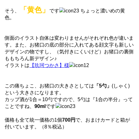
「黄色」
そう、
です
ちょっと濃いめの黄
色。
側面のイラスト自体は変わりませんがそれぞれ色が違いま
す。また、お猪口の底の部分に入れてある顔文字も新しい
デザインの物ですし、（気付きにくいけど）お猪口の裏側
ももちろん新デザイン♪
イラストは
【玖珂つかさ】様
この痛ちょこ、お猪口の大きさとしては
「5勺」
(しゃく)
という大きさになります。
カップ酒が1合＝10勺ですので、5勺は『1合の半分』って
ことですね、
90ml
です
価格も全て統一価格の1個
700円
で、おまけカードと箱が
付いています。（8％税込）