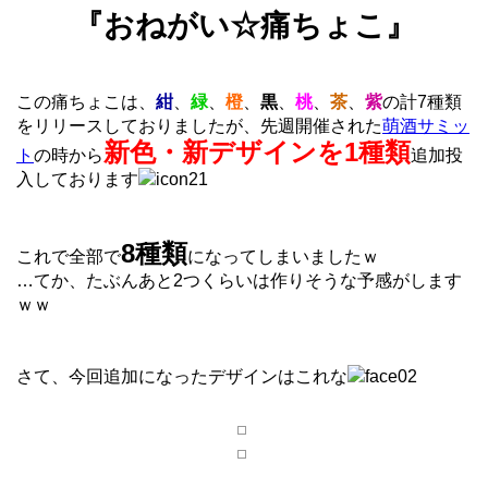
『おねがい☆痛ちょこ』
この痛ちょこは、
紺
、
緑
、
橙
、
黒
、
桃
、
茶
、
紫
の計7種類
をリリースしておりましたが、先週開催された
萌酒サミッ
新色・新デザインを1種類
ト
の時から
追加投
入しております
8種類
これで全部で
になってしまいましたｗ
…てか、たぶんあと2つくらいは作りそうな予感がします
ｗｗ
さて、今回追加になったデザインはこれな