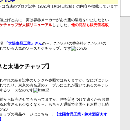
下は当店のブログ記事（2023年1月14日投稿）の内容を掲載しています
値上げと共に、実は容器メーカーがあの瓶の製造を中止したとい
ケチャップが大幅リニューアル
しました。
他の商品も販売価格改
工場
『太陽食品工業』さん
の～、こだわりの香辛料とこだわりの
れている人気のソースとケチャップ、です
スと太陽ケチャップ】
れぞれの紹介記事のリンクを参照ではありますが、なにげにテレ
れてたり、東京の有名店のテーブルにこれが置いてあるのをテレ
するソースなのです
上前から販売させてもらってますが、噂を聞きつけて遠くからお買
るお客さんも少なくなく～、もちろん通販で全国へもお届けし続
ョップの商品ページはこちら →
【太陽食品工業 - 鈴木酒店★オ
】