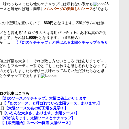
…味わっちゃったら他のケチャップには戻れない系かも
ースと混ぜれば超～簡単に
ハンバーグの美味しいソース
ができち
ムの中型l瓶を置いていて、
860円
となります。230グラムのは無
ズとも言える1キログラムのは専用パウチ（上にある写真の左側
まして、それは
1,900円
となります。（8％税込）
とか →
【「幻のケチャップ」と呼ばれる太陽ケチャップもあり
値上げ幅も大きく…それは致し方ないところではありますが～、
どれもフルーティー系でとてもこだわりを感じる作りとなってま
の方がおりましたらぜひ一度味わってみていただけたらなと思
とケチャップであります
ログ記事はこちら
日
【幻のソースとケチャップ。大幅に値上がりします
日
【「幻のソース」と呼ばれている太陽ソース、あります♪】
1日
【太陽ソースのあの町工場を見学！】
日
【いろんな大きさ、あります。太陽ソース♪】
日
【幻があります。太陽ソースとケチャップ】
日
【【販売開始】スーパー特選 太陽ソース】