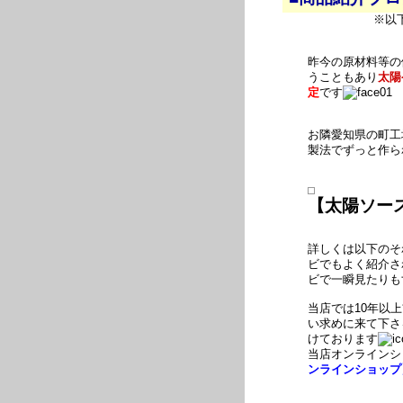
※以
昨今の原材料等の
うこともあり
太陽
定
です
お隣愛知県の町
製法でずっと作ら
【太陽ソー
詳しくは以下のそ
ビでもよく紹介さ
ビで一瞬見たりも
当店では10年以
い求めに来て下さ
けております
当店オンラインシ
ンラインショップ