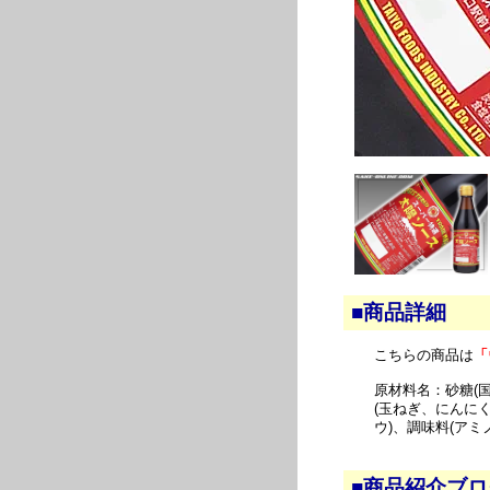
■商品詳細
こちらの商品は
「
原材料名：砂糖(
(玉ねぎ、にんに
ウ)、調味料(アミ
■商品紹介ブ