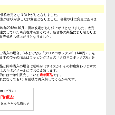
日 価格改定となり値上がりとなりました。
1日 瓶の形状が少しだけ変更となりました。容量や味に変更はありま
日 昨年2018年10月に価格改定があり値上がりとなりました。改定
注文していた商品在庫も無くなり、新価格の商品に切り替わりま
販売価格も値上がりとなりました。
ご購入の場合、3本までなら「クロネコボックス6（140円）」を
ますのでその場合はラッピング項目の「クロネコボックス6」を
品と同時購入の場合は送料が（サイズが）その都度変わりますの
はのちほどメールにてお伝え致します。
的には一年中販売している
通年商品
です。
れになっても1ヶ月前後で再入荷してくるかもです。
 ml (グラム)
0円(税込)
 0 本 ただ今品切れで
…