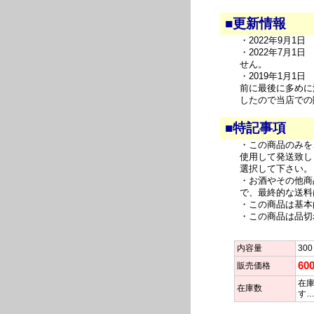
■更新情報
・2022年9月1
・2022年7月
せん。
・2019年1月1
前に最後に多めに
したので当店での
■特記事項
・この商品のみを
使用して発送致し
選択して下さい。
・お酒やその他商
で、最終的な送料
・この商品は基本
・この商品は品切
内容量
300
60
販売価格
在庫
在庫数
す