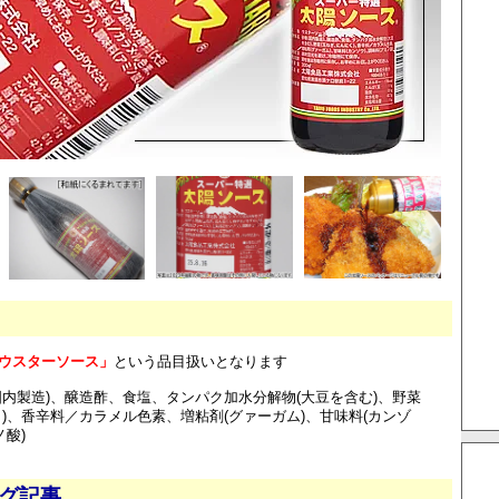
ウスターソース」
という品目扱いとなります
国内製造)、醸造酢、食塩、タンパク加水分解物(大豆を含む)、野菜
く)、香辛料／カラメル色素、増粘剤(グァーガム)、甘味料(カンゾ
ノ酸)
ログ記事