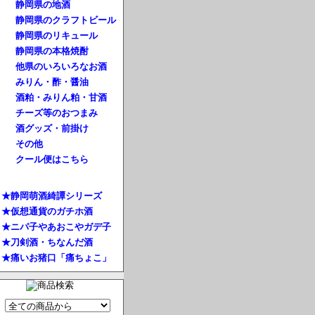
静岡県の地酒
静岡県のクラフトビール
静岡県のリキュール
静岡県の本格焼酎
他県のいろいろなお酒
みりん・酢・醤油
酒粕・みりん粕・甘酒
チーズ等のおつまみ
酒グッズ・前掛け
その他
クール便はこちら
★静岡萌酒綺譚シリーズ
★仮想通貨のガチホ酒
★ニパ子やあおこやガデ子
★刀剣酒・ちなんだ酒
★痛いお猪口「痛ちょこ」