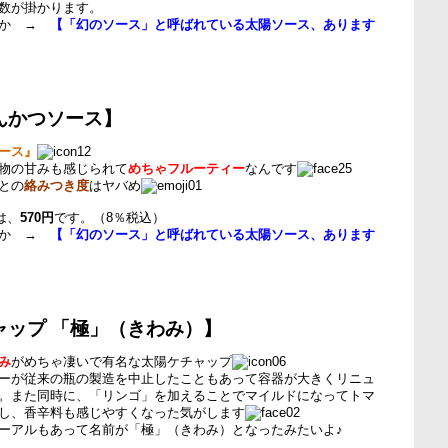
数が掛かります。
とか →
【「幻のソース」と呼ばれている太陽ソース、あります
んかつソース】
ース』
物の甘みも感じられて
めちゃフルーティー
なんです
との
絡みつき度
はヤバめ
は、
570円
です。（8％税込）
とか →
【「幻のソース」と呼ばれている太陽ソース、あります
ャップ 「極」（きわみ）】
み
がめちゃ凄いで有名な太陽ケチャップ
ーが従来の瓶の製造を中止したこともあって容器が大きくリニュ
。また同時に、「リンゴ」を加えることでマイルドになってトマ
し、香辛料も感じやすくなった気がします
ーアルもあって名前が「極」（きわみ）となったみたいよ♪