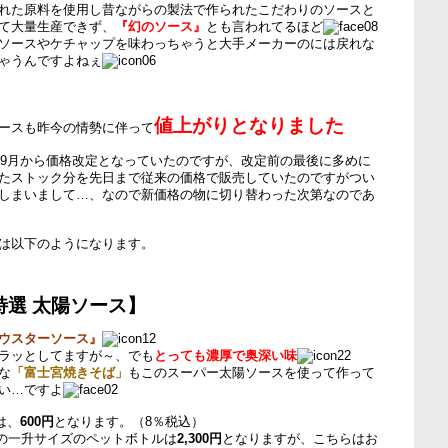
れた原料を使用し昔ながらの製法で作られたこだわりのソースと
て大量生産できず、
『幻のソース』
とも言われてるほど
ソースやケチャップを味わっちゃうと大手メーカーのには戻れな
ゃうんですよねぇ
値上がりとなりました
ースも昨今の情勢に伴って
年の9月から価格改定となっていたのですが、改定前の最後に多めに
たストック分を先日まで従来の価格で販売していたのですがつい
しまいまして…、なので新価格の物に切り替わった次第なのであ
は以下のようになります。
特選 太陽ソース】
ウスターソース』
ラッとしてますが～、でも
とっても濃厚で奥深い味
な
「富士宮焼きそば」
もこのスーパー太陽ソースを使って作って
い…ですよ
は、
600円
となります。（8％税込）
mlの一升サイズのペットボトルは
2,300円
となりますが、こちらはお