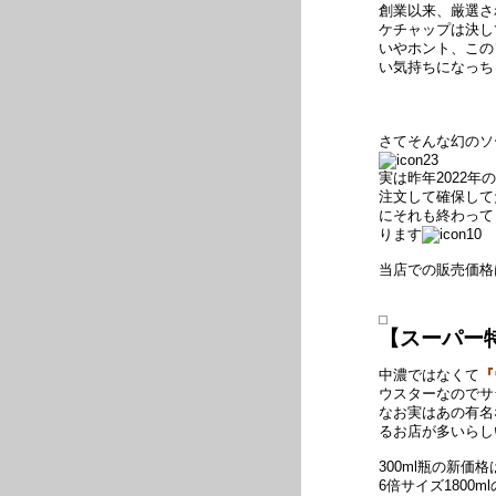
創業以来、厳選さ
ケチャップは決し
いやホント、この
い気持ちになっち
さてそんな幻のソ
実は昨年2022
注文して確保して
にそれも終わって
ります
当店での販売価格
【スーパー
中濃ではなくて
『
ウスターなのでサ
なお実はあの有名
るお店が多いらし
300ml瓶の新価格
6倍サイズ1800