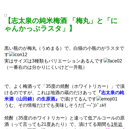
【志太泉の純米梅酒 「梅丸」と「に
ゃんかっぷラスタ」】
黒い瓶のが梅丸（うめまる）で、白猫の小瓶のがラスタで
す
実はサイズは3種類もバリエーションあるんです
（一番右のは分かりにくいけど一升瓶）
で、よく梅酒って「35度の焼酎（ホワイトリカー）」で漬
けるのですが、これは地酒の蔵のだけあって
『志太泉の純
米酒（山田錦）の生原酒』
で漬けてるんです
うむ、その情報だけでも美味しそうだ
(ﾟ￢ﾟ)ｼﾞｭﾙﾘ
焼酎（35度のホワイトリカー）と違って低アルコールの原
酒（って言っても21度あたり）で、漬けてる期間も
1年近