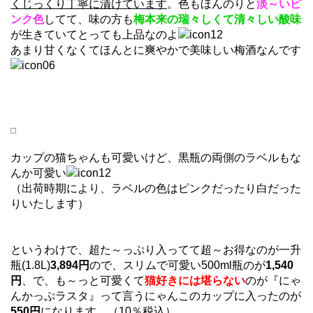
くじっくり丁寧に漬けています
。色もほんのりと
淡～いピ
ンク色
してて、味の方も
梅本来の瑞々しくて清々しい酸味
が生きていてとっても上品なのよ
あまり甘くなくてほんとに爽やかで美味しい梅酒なんです
カップの猫ちゃんも可愛いけど、黒瓶の両側のラベルもな
んか可愛い
（出荷時期により、ラベルの色はピンクだったり白だった
りいたします）
というわけで、超た～っぷり入ってて超～お得なのが一升
瓶(1.8L)
3,894円
ので、スリムで可愛い500ml瓶のが
1,540
円
、で、も～っと可愛くて
猫好きには堪らない
のが『にゃ
んかっぷラスタ』って言うにゃんこのカップに入ったのが
550円
になります。（10％税込）