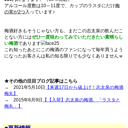
アルコール度数は10～11度で、カップのラスタにだけ
梅
の実が2つ
入っています♪
梅酒好きもそうじゃない方も、まだこの志太泉の飲んだこ
とない方には
ぜひ一度味わってみていただきたい素晴らし
い梅酒
であります
これ知ったあとにこの梅酒のファンになって毎年買うよう
になったお客さんは私の知る限りでも少なくありませんｗ
★その他の注目ブログ記事はこちら
→ 2021年5月10日
【来週17日から値上げ！志太泉の梅酒
梅丸】
→ 2015年6月9日
【【入荷】志太泉の梅酒、「ラスタと
梅丸」】