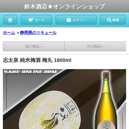
鈴木酒店★オンラインショップ
カート
ログイン
検索
ホーム
＞
静岡県のリキュール
前の商品へ
次の商品へ
志太泉 純米梅酒 梅丸 1800ml