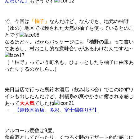
んわいん』
もそうです
で、今回は
「柚子」
なんだけど、なんでも、地元の柚野
（ゆの）地区で収穫された天然の柚子を使っているとのこ
とです
なるほど～、だからパッケージにも『柚野の里』って書い
てあるし、村おこし的な意味合いがあるわけなんですね～
（「柚野」っていう町名も、ひょっとしたら柚子に由来あ
ったりするのかしら…）
先日当店で行った裏鈴木酒店（飲み比べ会）でこのゆずワ
インも出したんだけど、柑橘系の爽やかさに癒される感じ
あって
大人気
でしたね
→
【裏鈴木酒店。多彩、富士錦祭りだ】
アルコール度数は9度。
食前酒としてだったり、くつろぐ時のデザート的な感じに