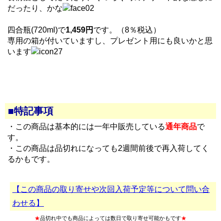
だったり、かな
四合瓶(720ml)で
1,459円
です。（8％税込）
専用の箱が付いていますし、プレゼント用にも良いかと思
います
■特記事項
・この商品は基本的には一年中販売している
通年商品
で
す。
・この商品は品切れになっても2週間前後で再入荷してく
るかもです。
【この商品の取り寄せや次回入荷予定等について問い合
わせる】
★
品切れ中でも商品によっては数日で取り寄せ可能かもです
★