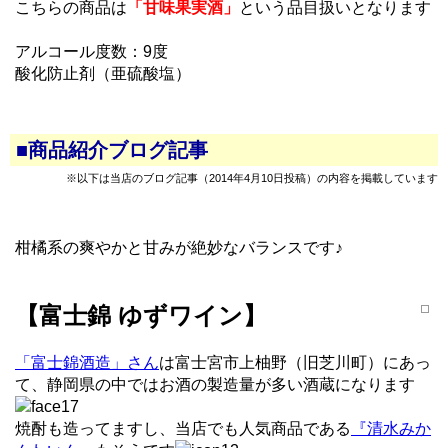
こちらの商品は
「甘味果実酒」
という品目扱いとなります
アルコール度数：9度
酸化防止剤（亜硫酸塩）
■商品紹介ブログ記事
※以下は当店のブログ記事（2014年4月10日投稿）の内容を掲載しています
柑橘系の爽やかと甘みが絶妙なバランスです♪
【富士錦 ゆずワイン】
「富士錦酒造」さん
は富士宮市上柚野（旧芝川町）にあっ
て、静岡県の中ではお酒の製造量が多い酒蔵になります
焼酎も造ってますし、当店でも人気商品である
『清水みか