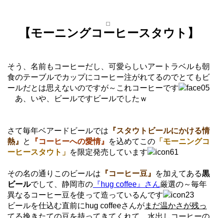
【モーニングコーヒースタウト】
そう、名前もコーヒーだし、可愛らしいアートラベルも朝
食のテーブルでカップにコーヒー注がれてるのでとてもビ
ールだとは思えないのですが～これコーヒーです
あ、いや、ビールですビールでしたｗ
さて毎年ベアードビールでは
『スタウトビールにかける情
熱』
と
『コーヒーへの愛情』
を込めてこの
「モーニングコ
ーヒースタウト」
を限定発売しています
その名の通りこのビールは
『コーヒー豆』
を加えてある
黒
ビール
でして、静岡市の
『hug coffee』さん
厳選の～毎年
異なるコーヒー豆を使って造っているんです
ビールを仕込む直前にhug coffeeさんが
まだ温かさが残っ
てる挽きたての豆
を持ってきてくれて、水出しコーヒーの