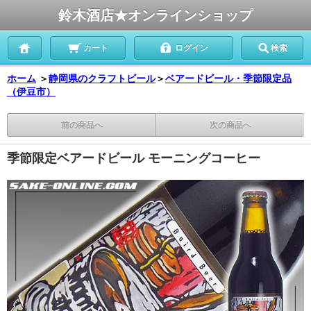
鈴木酒店★オンラインショップ
カート
ログイン
検索
ホーム
＞
静岡県のクラフトビール
＞
ベアードビール・季節限定品
（伊豆市）
前の商品へ
次の商品へ
季節限定ベアードビール モーニングコーヒー