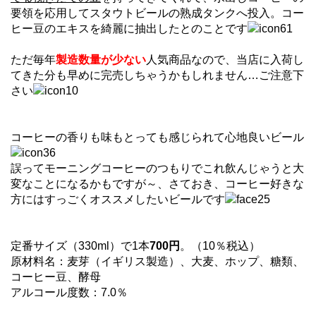
要領を応用してスタウトビールの熟成タンクへ投入。コー
ヒー豆のエキスを綺麗に抽出したとのことです
ただ毎年
製造数量が少ない
人気商品なので、当店に入荷し
てきた分も早めに完売しちゃうかもしれません…ご注意下
さい
コーヒーの香りも味もとっても感じられて心地良いビール
誤ってモーニングコーヒーのつもりでこれ飲んじゃうと大
変なことになるかもですが～、さておき、コーヒー好きな
方にはすっごくオススメしたいビールです
定番サイズ（330ml）で1本
700円
。（10％税込）
原材料名：麦芽（イギリス製造）、大麦、ホップ、糖類、
コーヒー豆、酵母
アルコール度数：7.0％