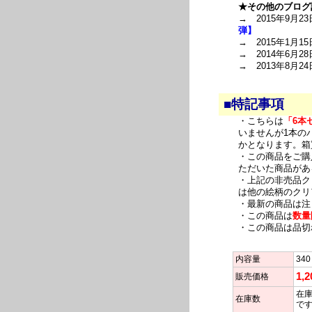
★その他のブログ
→ 2015年9月23
弾】
→ 2015年1月15
→ 2014年6月28
→ 2013年8月24
■特記事項
・こちらは
「6本
いませんが1本の
かとなります。箱
・この商品をご購
ただいた商品があ
・上記の非売品ク
は他の絵柄のクリ
・最新の商品は注
・この商品は
数量
・この商品は品切
内容量
340
1,
販売価格
在庫
在庫数
で