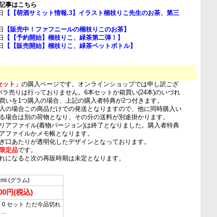
記事はこちら
日
【【萌酒サミット情報.3】イラスト梱枝りこ先生のお茶、第三
日
【販売中！ファフニールの梱枝りこのお茶】
日
【【予約開始】梱枝りこ、緑茶第二弾！】
日
【【販売開始】梱枝りこ、緑茶ペットボトル】
セット」
の購入ページです。オンラインショップでは申し訳ござ
バラ売りは行っておりません。6本セットか箱買い(24本)のいづれ
買いを1つ購入の場合、上記の購入者特典が2つ付きます。
入の場合この商品だけでの発送となりますので、他に同時購入い
る場合は別の荷物となり、その分の送料が別途掛かります。
リアファイル(着物バージョン)は終了となりました。購入者特典
アファイルかメモ帳となります。
ぎ口あたりが透明化したデザインとなっております。
限定品
です。
れになると次の再販時期は未定となります。
 ml (グラム)
200円(税込)
 0 セット ただ今品切れ
す…