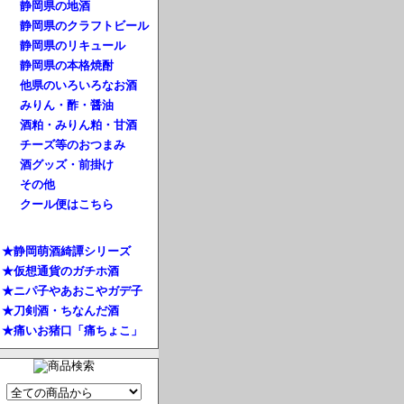
静岡県の地酒
静岡県のクラフトビール
静岡県のリキュール
静岡県の本格焼酎
他県のいろいろなお酒
みりん・酢・醤油
酒粕・みりん粕・甘酒
チーズ等のおつまみ
酒グッズ・前掛け
その他
クール便はこちら
★静岡萌酒綺譚シリーズ
★仮想通貨のガチホ酒
★ニパ子やあおこやガデ子
★刀剣酒・ちなんだ酒
★痛いお猪口「痛ちょこ」