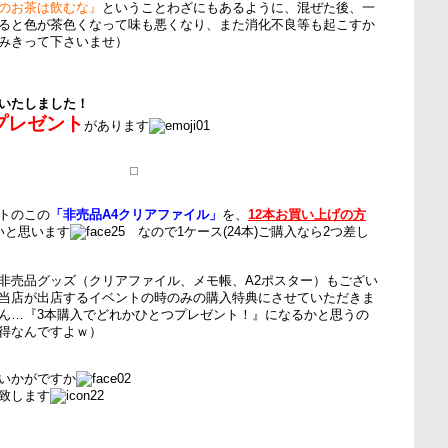
のお茶は飲むな』
ということわざにもあるように、混ぜた後、一
ると色が茶色くなって味も悪くなり、また消化不良等も起こすか
みきって下さいませ）
いたしました！
プレゼント
があります
トのこの
「非売品A4クリアファイル」
を、
12本お買い上げの方
いと思います
なので1ケース(24本)ご購入なら2つ差し
非売品グッズ（クリアファイル、メモ帳、A2ポスター）もござい
当店が出店するイベントの時のみの購入特典にさせていただきま
ん…『3本購入でどれかひとつプレゼント！』になるかと思うの
得なんですよｗ）
いかがですか
致します