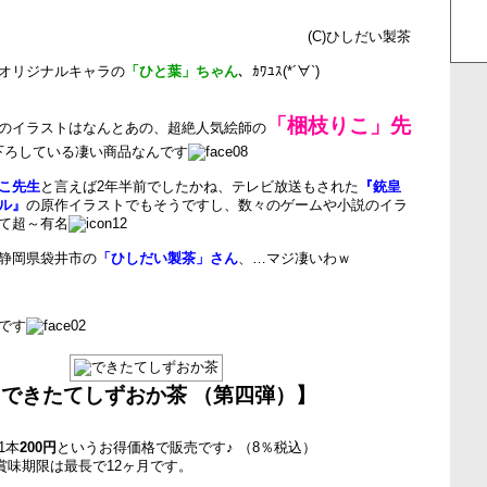
(C)ひしだい製茶
オリジナルキャラの
「ひと葉」ちゃん
、ｶﾜﾕｽ(*´∀`)
「梱枝りこ」先
のイラストはなんとあの、超絶人気絵師の
下ろしている凄い商品なんです
こ先生
と言えば2年半前でしたかね、テレビ放送もされた
『銃皇
ル』
の原作イラストでもそうですし、数々のゲームや小説のイラ
て超～有名
静岡県袋井市の
「ひしだい製茶」さん
、…マジ凄いわｗ
です
できたてしずおか茶 （第四弾）】
1本
200円
というお得価格で販売です♪ （8％税込）
で賞味期限は最長で12ヶ月です。