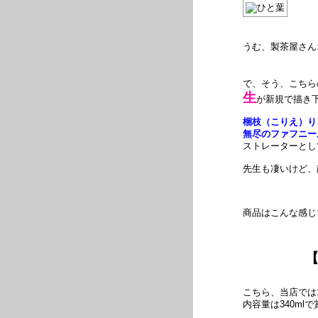
うむ、製茶屋さん
で、そう、こちら
生
が新規で描き
梱枝（こりえ）り
無尽のファフニー
ストレーターとし
先生も凄いけど、
商品はこんな感じ
【
こちら、当店では
内容量は340ml