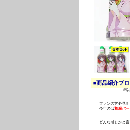
■商品紹介ブ
※以
ファンの方必見!!
今年のは
和服バー
どんな感じかと言