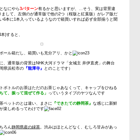
となにやら
3パターン
有るかと思いますが、…そう、実は背景違
りまして、左側のが通常版で他の2つ（桜版と紅葉版）がレア版だ
い6本に1本入っているようなので箱買いすれば必ず全部揃うと聞
4本)すると、
ボール箱だし、箱買いも充分アリ、かと
に、通常版の背景はNHK大河ドラマ「女城主 井伊直虎」の舞台
岡県浜松市の
『龍潭寺』
とのことです）
トボトルのお茶はただのお茶じゃあなくって、キャップをひねる
ちて、振って混ぜて作る」
っていうタイプのヤツなんです
茶ペットのとは違い、まさに
『できたての静岡茶』
な感じに新鮮
が楽しめるってわけです
ちろん
静岡県産の緑茶
。渋みはほとんどなく、むしろ甘みがあっ