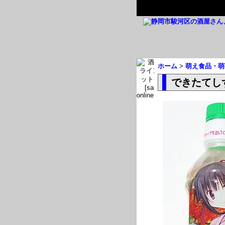
ホーム
>
萌え食品・萌
できたてし