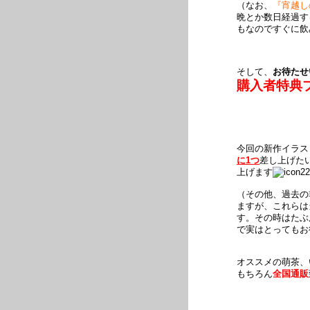
（なお、
『宵越し
晩とか数日経過す
もなのですぐに飲
そして、
お待たせ
購入者特典
今回の新作イラス
に1つ
差し上げた
上げます
（その他、過去の
ますが、これらは
す。その時はたぶ
で実はとってもお
オススメの萌茶、
もちろん
全国通販