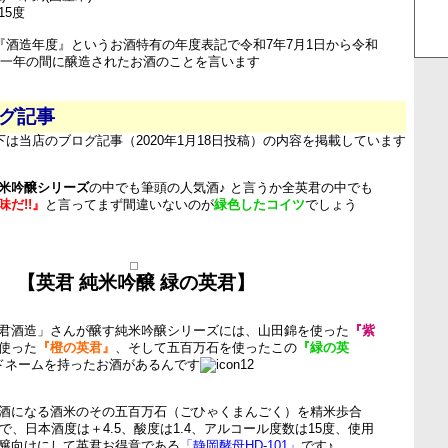
15度
は『酒造年度』というお酒特有の年度表記で令和7年7月1日から令和
での一年の間に醸造されたお酒のことを言います
ログ記事
下は当店のブログ記事（2020年1月18日投稿）の内容を掲載しています
米吟醸シリーズ
の中でも筆頭の人気酒♪ と言うか全英君の中でも
だ!!』
と言ってまず間違いないのが
緑色したコイツ
でしょう
【英君 純米吟醸 緑の英君】
君酒造」さんが醸す純米吟醸シリーズには、山田錦を使った
『紫
使った
『橙の英君』
、そして五百万石を使ったこの
『緑の英
ドネームを持ったお酒があるんです
酒になる酒米のその五百万石（ごひゃくまんごく）を精米歩合
で、日本酒度は＋4.5、酸度は1.4、アルコール度数は15度、使用
醸向けにして英君お得意である
「静岡酵母HD-101」
です♪