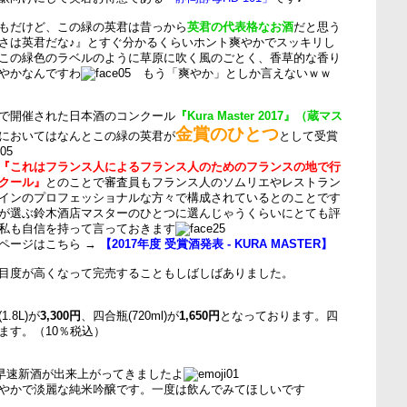
もだけど、この緑の英君は昔っから
英君の代表格なお酒
だと思う
さは英君だな♪』とすぐ分かるくらいホント爽やかでスッキリし
この緑色のラベルのように草原に吹く風のごとく、香草的な香り
やかなんですわ
もう「爽やか」としか言えないｗｗ
で開催された日本酒のコンクール
『Kura Master 2017』（蔵マス
金賞のひとつ
においてはなんとこの緑の英君が
として受賞
『これはフランス人によるフランス人のためのフランスの地で行
クール』
とのことで審査員もフランス人のソムリエやレストラン
インのプロフェッショナルな方々で構成されているとのことです
が選ぶ鈴木酒店マスターのひとつに選んじゃうくらいにとても評
私も自信を持って言っておきます
ページはこちら →
【2017年度 受賞酒発表 - KURA MASTER】
目度が高くなって完売することもしばしばありました。
.8L)が
3,300円
、四合瓶(720ml)が
1,650円
となっております。四
ます。（10％税込）
して早速新酒が出来上がってきましたよ
やかで淡麗な純米吟醸です。一度は飲んでみてほしいです