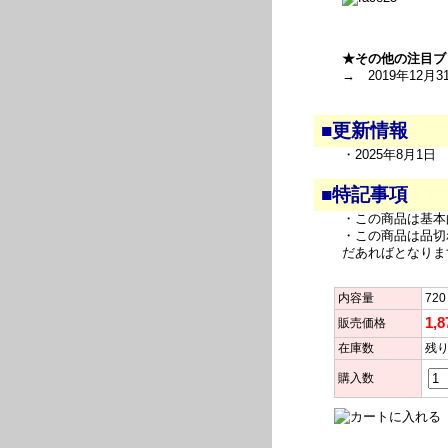
★その他の注目ブ
→ 2019年12月3
■更新情報
・2025年8月1
■特記事項
・この商品は基本
・この商品は品切
だあればとなりま
内容量
720
1,
販売価格
在庫数
残り
購入数