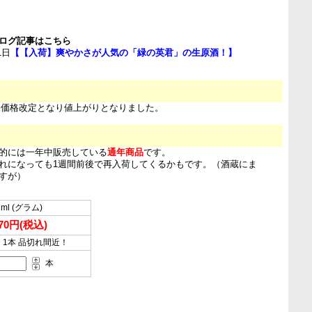
ログ記事はこちら
1日
【【入荷】爽やかさが人気の「緑の英君」の生原酒！】
日 価格改定となり値上がりとなりました。
的には一年中販売している
通年商品
です。
れになっても1週間前後で再入荷してくるかもです。（酒蔵にま
すが）
 ml (グラム)
870円(税込)
 1本 品切れ間近！
本