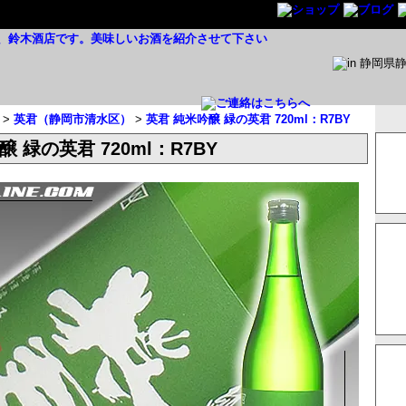
>
英君（静岡市清水区）
>
英君 純米吟醸 緑の英君 720ml：R7BY
 緑の英君 720ml：R7BY