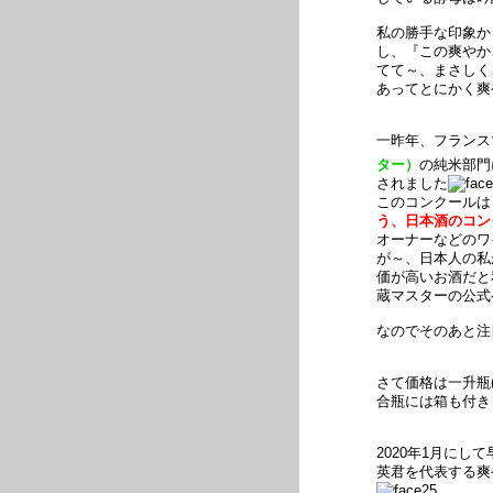
私の勝手な印象か
し、『この爽やか
てて～、まさしく
あってとにかく爽
一昨年、フランス
ター）
の純米部門
されました
このコンクールは
う、日本酒のコン
オーナーなどのワ
が～、日本人の私
価が高いお酒だと
蔵マスターの公式
なのでそのあと注
さて価格は一升瓶(1
合瓶には箱も付き
2020年1月に
英君を代表する爽