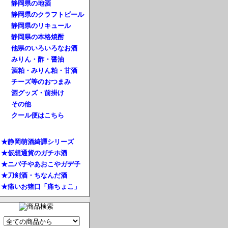
静岡県の地酒
静岡県のクラフトビール
静岡県のリキュール
静岡県の本格焼酎
他県のいろいろなお酒
みりん・酢・醤油
酒粕・みりん粕・甘酒
チーズ等のおつまみ
酒グッズ・前掛け
その他
クール便はこちら
★静岡萌酒綺譚シリーズ
★仮想通貨のガチホ酒
★ニパ子やあおこやガデ子
★刀剣酒・ちなんだ酒
★痛いお猪口「痛ちょこ」