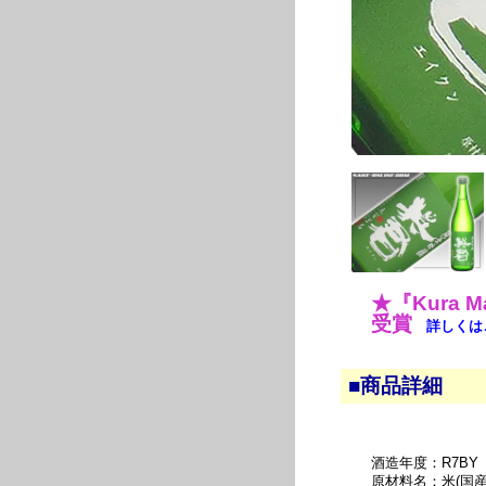
★『Kura 
受賞
詳しくは
■商品詳細
酒造年度：R7BY
原材料名：米(国産