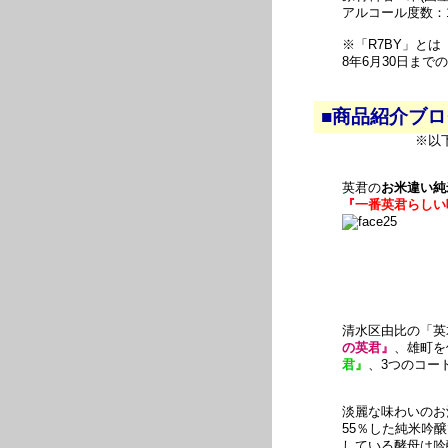
アルコール度数：
※「R7BY」と
8年6月30日ま
■商品紹介ブ
※以
英君の
お米違い純
『一番英君らしい味
清水区由比の「英
の英君』
、雄町を
君』
、3つのコー
淡麗な味わいのお
55％した純米吟醸
している酵母は吟