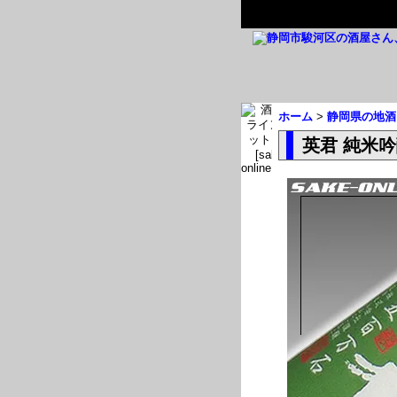
ホーム
>
静岡県の地酒
英君 純米吟醸