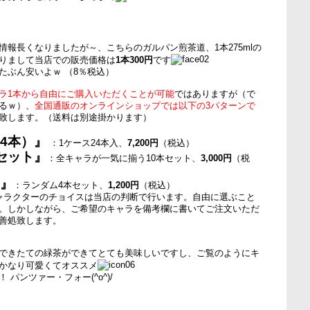
情報長くなりましたが～、こちらのガルパン煎茶道、1本275mlの
りまして当店での販売価格は
1本300円
です
たぶん安いよｗ （8％税込）
ラ1本から自由にご購入いただくことが可能
ではありますが（で
るｗ）、
全国通販のオンラインショップでは以下の3パターンで
致します。（送料は別途掛かります）
4本）』
：1ケース24本入、
7,200円
（税込）
セット』
：全キャラが一気に揃う10本セット、
3,000円
（税
ト』
：ランダム4本セット、
1,200円
（税込）
ャラクターのチョイスは当店の判断で行います。自由に選ぶこと
。しかしながら、ご希望のキャラを備考欄に書いてご注文いただ
善処致します。
できたての緑茶ができてとても美味しいですし、ご覧のようにキ
かなり可愛くてオススメ
 パンツァー・フォー(^o^)/