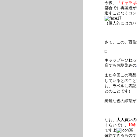
今後、
『キャラは
都合で）再製造が
逃すことなくコン
（個人的にはカバさ
さて、この、西住
キャップをひねっ
店でもお馴染みの
また今回この商品
しているとのこと
お、ラベルに表記
とのことです）
綺麗な色の緑茶が
なお、
大人買いの
くらいで）、
10
ですよ
確約できるもので