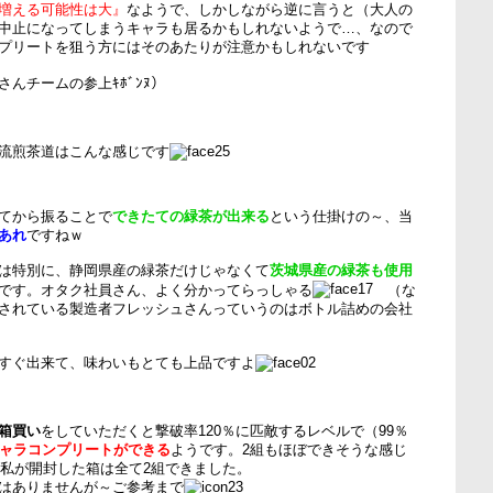
増える可能性は大』
なようで、しかしながら逆に言うと（大人の
中止になってしまうキャラも居るかもしれないようで…、なので
プリートを狙う方にはそのあたりが注意かもしれないです
んチームの参上ｷﾎﾞﾝﾇ）
流煎茶道はこんな感じです
てから振ることで
できたての緑茶が出来る
という仕掛けの～、当
あれ
ですねｗ
は特別に、静岡県産の緑茶だけじゃなくて
茨城県産の緑茶も使用
です。オタク社員さん、よく分かってらっしゃる
（な
されている製造者フレッシュさんっていうのはボトル詰めの会社
すぐ出来て、味わいもとても上品ですよ
箱買い
をしていただくと撃破率120％に匹敵するレベルで（99％
キャラコンプリートができる
ようです。2組もほぼできそうな感じ
私が開封した箱は全て2組できました。
はありませんが～ご参考まで