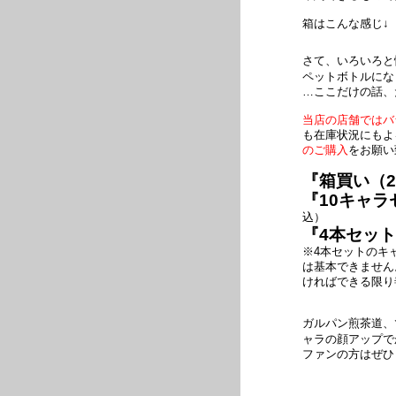
箱はこんな感じ↓
さて、いろいろと
ペットボトルにな
…ここだけの話、
当店の店舗ではバ
も在庫状況にもよ
のご購入
をお願い
『箱買い（2
『10キャラ
込）
『4本セッ
※4本セットのキ
は基本できません
ければできる限り
ガルパン煎茶道、
ャラの顔アップで
ファンの方はぜひ！