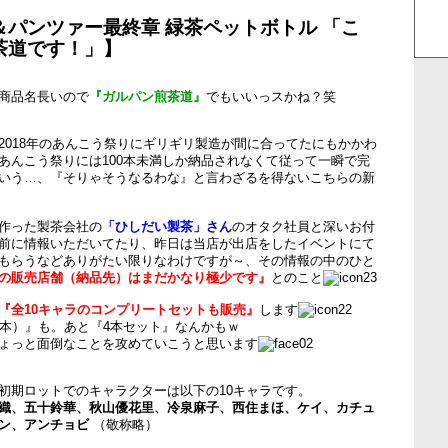
＆パンツァー最終章 緑茶ペットボトル 「こ
茶道です！」】
商品名長いので
『ガルパン煎茶道』
でもいいっスかね？笑
2018年のあんこう祭りにギリギリ製造が間に合ってたにもかかわ
あんこう祭りには100本未満しか納品されなくて従って一瞬で完
いう…、『そりゃそうなるわな』と言わざるを得ないこちらの新
作った製茶会社の
「ひしだい製茶」さん
のオタク社員と深いお付
前に情報いただいてたり、昨日は当店が出店をしたイベントにて
もらうなどありがたい限りなわけですが～、その情報の中のひと
の販売店舗（納品先）はまだかなり極少です』
とのこと
『全10キャラのコンプリートセットも販売』
します
4本）』も。あと『4本セット』なんかもｗ
ょっと面倒なことを攻めていこうと思います
初期ロットでのキャラクターは以下の10キャラです。
織、五十鈴華、秋山優花里、冷泉麻子、西住まほ、ケイ、カチュ
ン、アンチョビ
（敬称略）