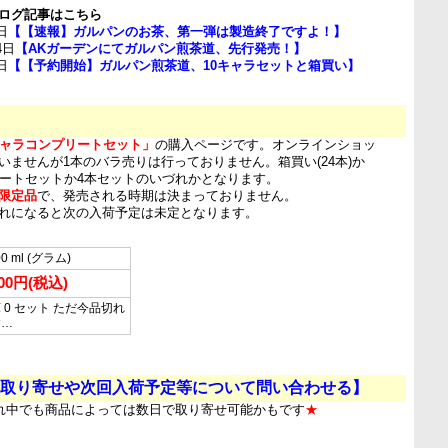
ログ記事はこちら
日
【【速報】ガルパンのお茶、第一弾は製造終了ですよ！】
4日
【AKガーデンにてガルパン煎茶道、先行発売！】
日
【【予約開始】ガルパン煎茶道、10キャラセットと箱買い】
キャラコンプリートセット」
の購入ページです。オンラインショッ
いませんが1本のバラ売りは行っておりません。箱買い(24本)か
リートセットか4本セットのいづれかとなります。
限定品
で、発売される時期は決まっておりません。
れになると次の入荷予定は未定となります。
00 ml (グラム)
000円(税込)
 0 セット ただ今品切れ
す…
取り寄せや次回入荷予定等について問い合わせる】
れ中でも商品によっては数日で取り寄せ可能かもです
★