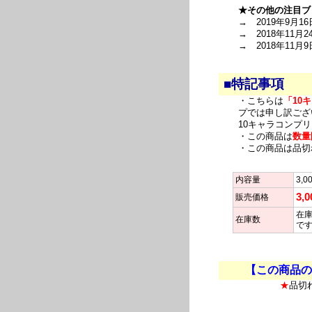
★その他の注目ブ
→ 2019年9月16
→ 2018年11月2
→ 2018年11月9
■特記事項
・こちらは
「10
プでは申し訳ござ
10キャラコンプ
・この商品は
数量
・この商品は品切
内容量
3,0
3,
販売価格
在庫
在庫数
で
【この商品の
★
品切