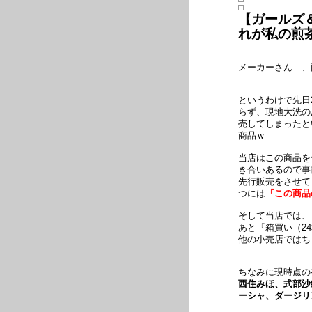
【ガールズ
れが私の煎
メーカーさん…、
というわけで先日
らず、現地大洗の
売してしまったと
商品ｗ
当店はこの商品を
き合いあるので事
先行販売をさせて
つには
『この商品
そして当店では、
あと『箱買い（2
他の小売店ではち
ちなみに現時点の
西住みほ、式部沙
ーシャ、ダージリ