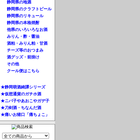
静岡県の地酒
静岡県のクラフトビール
静岡県のリキュール
静岡県の本格焼酎
他県のいろいろなお酒
みりん・酢・醤油
酒粕・みりん粕・甘酒
チーズ等のおつまみ
酒グッズ・前掛け
その他
クール便はこちら
★静岡萌酒綺譚シリーズ
★仮想通貨のガチホ酒
★ニパ子やあおこやガデ子
★刀剣酒・ちなんだ酒
★痛いお猪口「痛ちょこ」