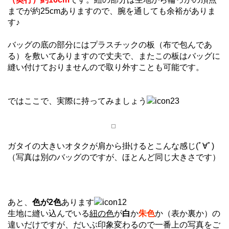
までが約25cmありますので、腕を通しても余裕がありま
す♪
バッグの底の部分にはプラスチックの板（布で包んであ
る）を敷いてありますので丈夫で、またこの板はバッグに
縫い付けておりませんので取り外すことも可能です。
ではここで、実際に持ってみましょう
ガタイの大きいオタクが肩から掛けるとこんな感じ(ﾟ∀ﾟ)
（写真は別のバッグのですが、ほとんど同じ大きさです）
あと、
色が2色
あります
生地に縫い込んでいる
紐の色
が
白
か
朱色
か（表か裏か）の
違いだけですが、だいぶ印象変わるので一番上の写真をご