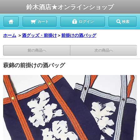
鈴木酒店★オンラインショップ
カート
ログイン
検索
ホーム
＞
酒グッズ・前掛け
＞
前掛けの酒バッグ
前の商品へ
次の商品へ
萩錦の前掛けの酒バッグ