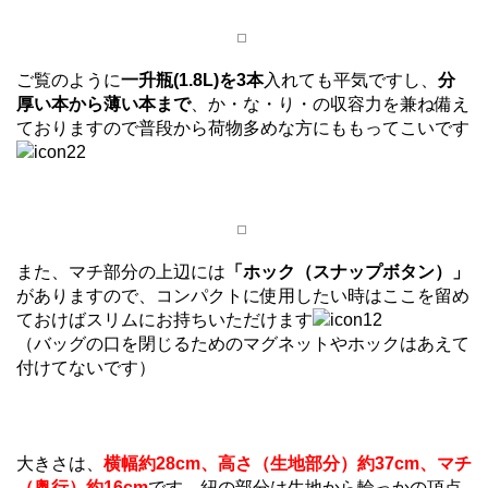
ご覧のように
一升瓶(1.8L)を3本
入れても平気ですし、
分
厚い本から薄い本まで
、か・な・り・の収容力を兼ね備え
ておりますので普段から荷物多めな方にももってこいです
また、マチ部分の上辺には
「ホック（スナップボタン）」
がありますので、コンパクトに使用したい時はここを留め
ておけばスリムにお持ちいただけます
（バッグの口を閉じるためのマグネットやホックはあえて
付けてないです）
大きさは、
横幅約28cm、高さ（生地部分）約37cm、マチ
（奥行）約16cm
です。紐の部分は生地から輪っかの頂点