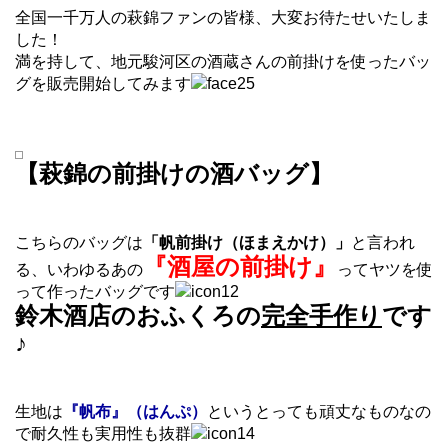
全国一千万人の萩錦ファンの皆様、大変お待たせいたしま
した！
満を持して、地元駿河区の酒蔵さんの前掛けを使ったバッ
グを販売開始してみます
【萩錦の前掛けの酒バッグ】
こちらのバッグは
「帆前掛け（ほまえかけ）」
と言われ
『酒屋の前掛け』
る、いわゆるあの
ってヤツを使
って作ったバッグです
鈴木酒店のおふくろの
完全手作り
です
♪
生地は
『帆布』（はんぷ）
というとっても頑丈なものなの
で耐久性も実用性も抜群