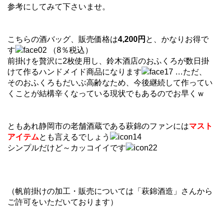
参考にしてみて下さいませ。
こちらの酒バッグ、販売価格は
4,200円
と、かなりお得で
す
（8％税込）
前掛けを贅沢に2枚使用し、鈴木酒店のおふくろが数日掛
けて作るハンドメイド商品になります
…ただ、
そのおふくろもだいぶ高齢なため、今後継続して作ってい
くことが結構辛くなっている現状でもあるのでお早くｗ
ともあれ静岡市の老舗酒蔵である萩錦のファンには
マスト
アイテム
とも言えるでしょう
シンプルだけど～カッコイイです
（帆前掛けの加工・販売については「萩錦酒造」さんから
ご許可をいただいております）