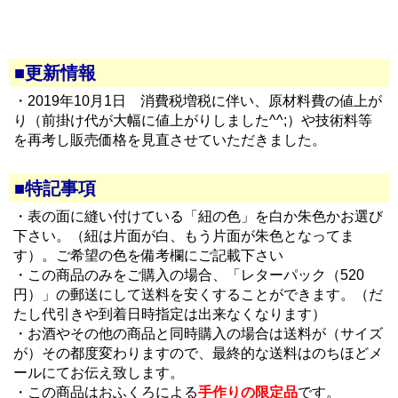
■更新情報
・2019年10月1日 消費税増税に伴い、原材料費の値上が
り（前掛け代が大幅に値上がりしました^^;）や技術料等
を再考し販売価格を見直させていただきました。
■特記事項
・表の面に縫い付けている「紐の色」を白か朱色かお選び
下さい。（紐は片面が白、もう片面が朱色となってま
す）。ご希望の色を備考欄にご記載下さい
・この商品のみをご購入の場合、「レターパック（520
円）」の郵送にして送料を安くすることができます。（だ
たし代引きや到着日時指定は出来なくなります）
・お酒やその他の商品と同時購入の場合は送料が（サイズ
が）その都度変わりますので、最終的な送料はのちほどメ
ールにてお伝え致します。
・この商品はおふくろによる
手作りの限定品
です。