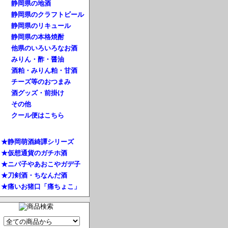
静岡県の地酒
静岡県のクラフトビール
静岡県のリキュール
静岡県の本格焼酎
他県のいろいろなお酒
みりん・酢・醤油
酒粕・みりん粕・甘酒
チーズ等のおつまみ
酒グッズ・前掛け
その他
クール便はこちら
★静岡萌酒綺譚シリーズ
★仮想通貨のガチホ酒
★ニパ子やあおこやガデ子
★刀剣酒・ちなんだ酒
★痛いお猪口「痛ちょこ」