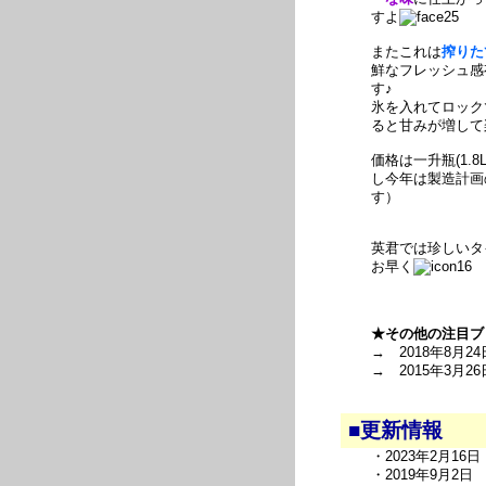
すよ
またこれは
搾りた
鮮なフレッシュ感
す♪
氷を入れてロック
ると甘みが増して
価格は一升瓶(1.8L
し今年は製造計画
す）
英君では珍しいタ
お早く
★その他の注目ブ
→ 2018年8月24
→ 2015年3月26
■更新情報
・2023年2月1
・2019年9月2