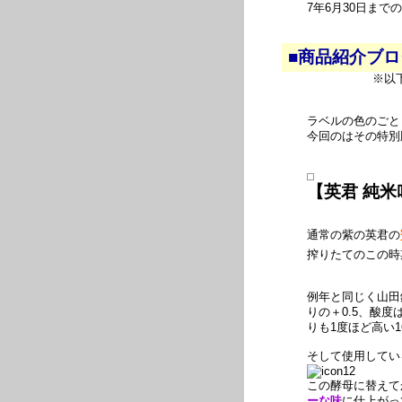
7年6月30日ま
■商品紹介ブ
※以
ラベルの色のごと
今回のはその特別
【英君 純米
通常の紫の英君の
搾りたてのこの時
例年と同じく山田
りの＋0.5、酸
りも1度ほど高い1
そして使用してい
この酵母に替えて
ーな味
に仕上がっ