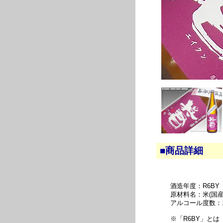
■商品詳細
酒造年度：R6BY
原材料名：米(国産
アルコール度数：
※「R6BY」と