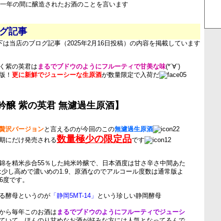
での一年の間に醸造されたお酒のことを言います
ログ記事
下は当店のブログ記事（2025年2月16日投稿）の内容を掲載しています
く紫の英君は
まるでブドウのようにフルーティで甘美な味
(*´∀`)
版！
更に新鮮でジューシーな生原酒
が数量限定で入荷だ
吟醸 紫の英君 無濾過生原酒】
贅沢バージョン
と言えるのが今回のこの
無濾過生原酒
数量極少の限定品
期にだけ発売される
です
錦を精米歩合55％した純米吟醸で、日本酒度は甘さ辛さ中間あた
度は少し高めで濃いめの1.9、原酒なのでアルコール度数は通常版よ
6度です。
る酵母というのが
「静岡5MT-14」
という珍しい静岡酵母
から毎年このお酒は
まるでブドウのようにフルーティでジューシ
ていて、ほんのり甘めなお酒が好みな方には人気となってるんで