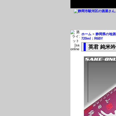
ホーム
>
静岡県の地酒
720ml：R6BY
英君 純米吟