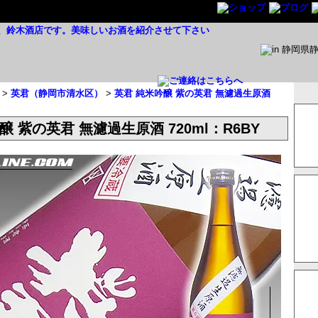
>
英君（静岡市清水区）
>
英君 純米吟醸 紫の英君 無濾過生原酒
醸 紫の英君 無濾過生原酒 720ml：R6BY