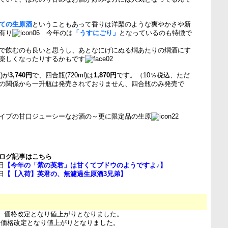
ての生原酒
ということもあって香りは洋梨のような爽やかさや新
有り
今年のは
「うすにごり」
となっているのも特徴で
で飲むのも良いと思うし、あとなにげにぬる燗あたりの燗酒にす
楽しくなったりするかもです
)が
3,740円
で、四合瓶(720ml)は
1,870円
です。（10％税込、ただ
の関係から一升瓶は発売されておりません、四合瓶のみ発売で
イプの甘口ジューシーなお酒の～更に限定品の生原
ログ記事はこちら
日
【今年の「紫の英君」は甘くてブドウのようですよ♪】
日
【【入荷】英君の、無濾過生原酒3兄弟】
6日 価格改定となり値上がりとなりました。
日 価格改定となり値上がりとなりました。