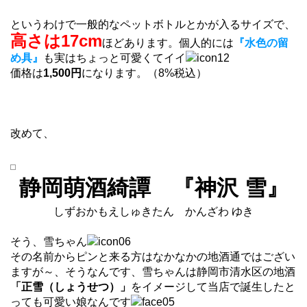
というわけで一般的なペットボトルとかが入るサイズで、
高さは17cm
ほどあります。個人的には
『水色の留
め具』
も実はちょっと可愛くてイイ
価格は
1,500円
になります。（8%税込）
改めて、
静岡萌酒綺譚 『神沢 雪』
しずおかもえしゅきたん かんざわ ゆき
そう、雪ちゃん
その名前からピンと来る方はなかなかの地酒通ではござい
ますが～、そうなんです、雪ちゃんは静岡市清水区の地酒
「正雪（しょうせつ）」
をイメージして当店で誕生したと
っても可愛い娘なんです