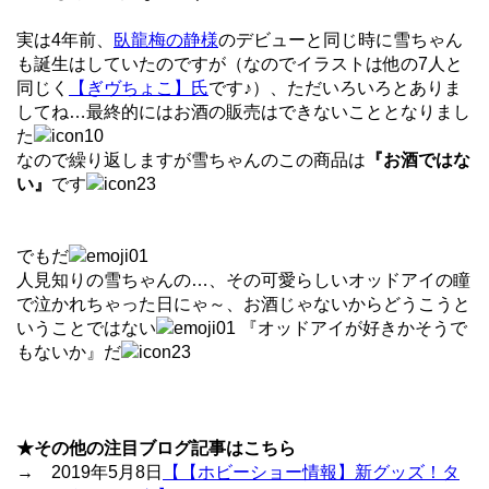
実は4年前、
臥龍梅の静様
のデビューと同じ時に雪ちゃん
も誕生はしていたのですが（なのでイラストは他の7人と
同じく
【ぎヴちょこ】氏
です♪）、ただいろいろとありま
してね…最終的にはお酒の販売はできないこととなりまし
た
なので繰り返しますが雪ちゃんのこの商品は
『お酒ではな
い』
です
でもだ
人見知りの雪ちゃんの…、その可愛らしいオッドアイの瞳
で泣かれちゃった日にゃ～、お酒じゃないからどうこうと
いうことではない
『オッドアイが好きかそうで
もないか』だ
★その他の注目ブログ記事はこちら
→ 2019年5月8日
【【ホビーショー情報】新グッズ！タ