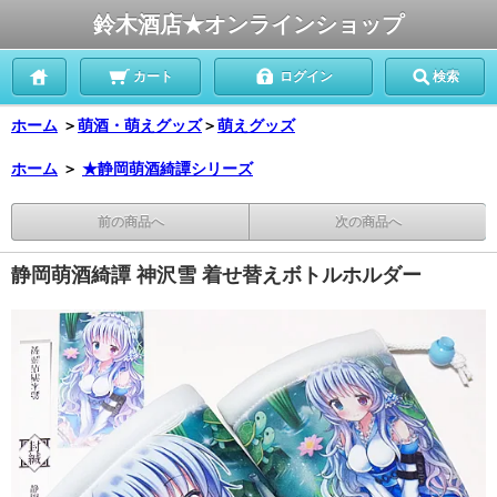
鈴木酒店★オンラインショップ
カート
ログイン
検索
ホーム
＞
萌酒・萌えグッズ
＞
萌えグッズ
ホーム
＞
★静岡萌酒綺譚シリーズ
前の商品へ
次の商品へ
静岡萌酒綺譚 神沢雪 着せ替えボトルホルダー