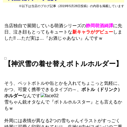
※以下は当店のブログ記事（2019年5月28日投稿）の内容を掲載しています
当店独自で展開している萌酒シリーズの
静岡萌酒綺譚
に先
日、泣き顔もとってもキュートな
新キャラがデビュー
しま
した!! …ただ実は…『お酒じゃあない』んですｗ
【神沢雪の着せ替えボトルホルダー】
そう、ペットボトルや缶とかを入れてちょこっと気軽に、
かつ、可愛く携帯できるタイプの～、
ボトル（ドリンク）
ホルダー
なんです
雪ちゃん銃オタなんで『ボトルホルスター』とも言えるか
もｗ
外周には表情が異なる2つの雪ちゃんイラストがすっごく
綺麗に可愛く印刷されており、生地は中がスポンジの二重