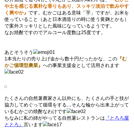
や土を感じる素朴な香りもあり、スッキリ淡泊で飲みやす
く爽やか』
です。むかごはある意味「芋」ですが、お米を
使っていること（あと日本酒造りの時に使う黄麹とかも）
で案外スッキリとした風味になっているようです。
なお焼酎ですのでアルコール度数は25度です。
あとそうそう
1本当たりの売り上げ金から数十円だったかな、この
『む
かご循環型農業』
への事業支援金として活用されます
たくさんの自然薯農家さん以外にも、たくさんの手と技が
協力してめぐって循環をする…そんな輪から出来上がって
いるむかごの焼酎なわけです
ちなみに私の姉がやってる自然薯レストランは
『とろろ屋
ととろ』
言います