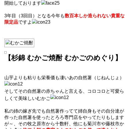
開始しております
3年目（3回目）となる今年も
数百本しか造られない貴重な
限定品
ですよ
【杉錦 むかご焼酎 むかごのめぐり】
山芋よりも粘りも栄養価も凄いあの自然薯（じねんじょ）
そしてその自然薯の赤ちゃんと言える、コロコロと可愛ら
しくて美味しいむかご
私の姉の嫁ぎ先でも自然薯作ってて姉自身もその自分達が
作った自然薯を使ったとろろ専門店をやってたりもします
が～、その牧之原市から十数軒、他にも菊川市や藤枝市か