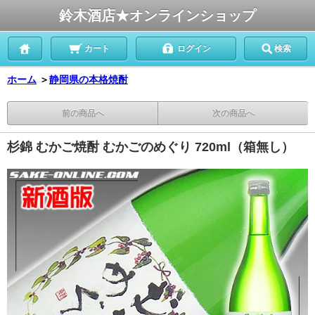
鈴木酒店★オンラインショップ
カート
ログイン
検索
ホーム
＞
静岡県の本格焼酎
前の商品へ
次の商品へ
杉錦 むかご焼酎 むかごのめぐり 720ml（箱無し）