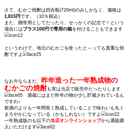
さて、むかご焼酎は四合瓶(720ml)のみしかなく、価格は
1,815円
です。（10％税込）
また、贈答用としてだったり、せっかくの記念で！という
場合には
プラス100円で専用の箱
を付けることもできます
というわけで、地元のむかごを使ったと～っても貴重な焼
酎ですよ
昨年造った一年熟成物の
なお今ならまだ、
むかごの焼酎
も実は当店で販売中だったりします
酒蔵にはまだ昨年の物が少し貯蔵されているん
ですわ♪
新酒のよりも一年間長く熟成していることで味わいも丸く
まろやかになっている（かもしれない）ですよ
一年熟成版のも以下の
当店オンラインショップ
から通販購
入いただけます