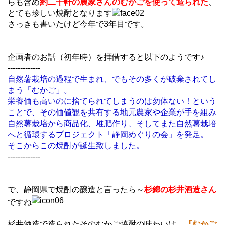
らも含め
約二十軒の農家さんのむかごを使って造られた
、
とても珍しい焼酎となります
さっきも書いたけど今年で3年目です。
企画者のお話（初年時）を拝借すると以下のようです♪
-------------
自然薯栽培の過程で生まれ、でもその多くが破棄されてし
まう「むかご」。
栄養価も高いのに捨てられてしまうのは勿体ない！という
ことで、その価値観を共有する地元農家や企業が手を組み
自然薯栽培から商品化、堆肥作り、そしてまた自然薯栽培
へと循環するプロジェクト「静岡めぐりの会」を発足。
そこからこの焼酎が誕生致しました。
-------------
で、静岡県で焼酎の醸造と言ったら～
杉錦の杉井酒造さん
ですね
杉井酒造で造られたそのむかご焼酎の味わいは、
『むかご