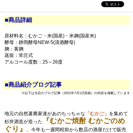
■商品詳細
原材料名：むかご・米(国産)・米麹(国産米)
酵母：静岡酵母NEW-5(清酒酵母)
麹：黄麹
蒸留：常圧式
アルコール度数：25～26度
■商品紹介ブログ記事
※以下は当店のブログ記事（2021年7月1日投稿）の内容を掲載しています
地元の自然薯農家達があのちっちゃな
「むかご」
を集めて
『むかご焼酎 むかごのめ
杉井酒造が造った
ぐり』
、今年も一週間程前から数店の酒屋だけで販売