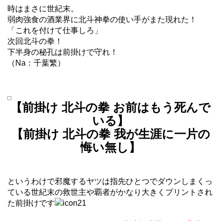
時はまさに世紀末。
弱肉強食の酒業界に北斗神拳の使い手がまた現れた！
「これを付けて仕事しろ」
次回北斗の拳！
下半身の秘孔は前掛けで守れ！
（Na：千葉繁）
【前掛け 北斗の拳 お前はもう死んで
いる】
【前掛け 北斗の拳 我が生涯に一片の
悔い無し】
というわけで邪魔するヤツは指先ひとつでダウンしまくっ
ている世紀末の救世主や覇者がかなり大きくプリントされ
た前掛けです