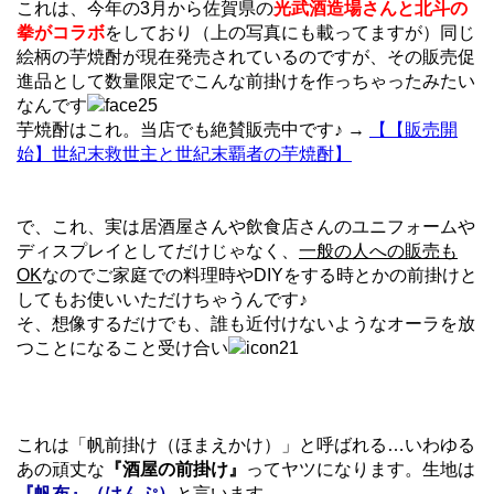
これは、今年の3月から佐賀県の
光武酒造場さんと北斗の
拳がコラボ
をしており（上の写真にも載ってますが）同じ
絵柄の芋焼酎が現在発売されているのですが、その販売促
進品として数量限定でこんな前掛けを作っちゃったみたい
なんです
芋焼酎はこれ。当店でも絶賛販売中です♪ →
【【販売開
始】世紀末救世主と世紀末覇者の芋焼酎】
で、これ、実は居酒屋さんや飲食店さんのユニフォームや
ディスプレイとしてだけじゃなく、
一般の人への販売も
OK
なのでご家庭での料理時やDIYをする時とかの前掛けと
してもお使いいただけちゃうんです♪
そ、想像するだけでも、誰も近付けないようなオーラを放
つことになること受け合い
これは「帆前掛け（ほまえかけ）」と呼ばれる…いわゆる
あの頑丈な
『酒屋の前掛け』
ってヤツになります。生地は
『帆布』（はんぷ）
と言います。