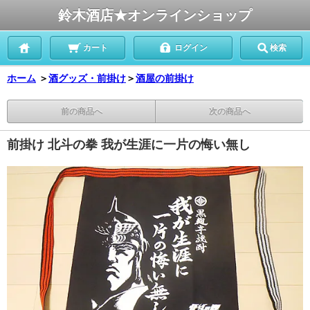
鈴木酒店★オンラインショップ
カート
ログイン
検索
ホーム
＞
酒グッズ・前掛け
＞
酒屋の前掛け
前の商品へ
次の商品へ
前掛け 北斗の拳 我が生涯に一片の悔い無し