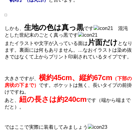
生地の色は真っ黒
しかも、
です
混沌
とした世紀末のごとく真っ黒です
片面だけ
またイラストや文字が入っている面は
となり
ます。裏面には何もありません。…なおイラストは染め抜
きではなくて上からプリント印刷されているタイプです。
横約45cm、縦約67cm
大きさですが、
（下部の
房状の下まで）
です。ポケットは無く、長いタイプの前掛
けですね。
紐の長さは約240cm
あと、
です（端から端まで
だと）。
ではここで実際に装着してみましょう