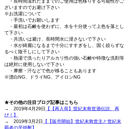
・長時間濡れたままでのご使用は色移りする可能性がご
ざいますのでお避け下さい
※お洗濯について
・手洗いでお願いします
・最初は石鹸を使わずに、水を十分使って上色を落とし
て下さい
・共洗いは避け、長時間水に浸さないで下さい
・水が綺麗になるまで十分にすすぎをし、固く絞らずな
るべく陰干しにして下さい
・熱湯で洗ったりアルカリ性の強い石鹸や特徴な洗剤等
は絶対に使用しないで下さい
・摩擦・汗などで色が移ることもあります
※漂白NG、ドライNG、アイロンNG
★その他の注目ブログ記事はこちら
→ 2019年4月29日
【【再入荷】世紀末救世酒伝説、再
び！】
→ 2019年3月2日
【【販売開始】世紀末救世主と世紀末
覇者の芋焼酎】