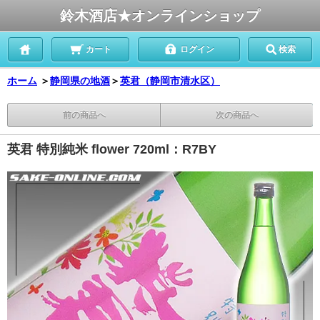
鈴木酒店★オンラインショップ
カート
ログイン
検索
ホーム
＞
静岡県の地酒
＞
英君（静岡市清水区）
前の商品へ
次の商品へ
英君 特別純米 flower 720ml：R7BY