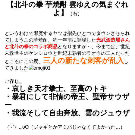
【北斗の拳 芋焼酎 雲ゆえの気まぐれ
よ】
（右）
というわけで邪魔するヤツは指先ひとつでダウンさせられ
てしまうこの芋焼酎、約一年前に登場した
光武酒造場さん
と北斗の拳のコラボ商品
となりますが～、今までは、世紀
末救世主のケンシロウと世紀末覇者のラオウの二人だった
三人の新たな刺客が乱入
ところにこの度、
し
てきました
ご存じ、
・哀しき天才拳士、至高のトキ
・暴君にして非情の帝王、聖帝サウザ
ー
・我流そして自由奔放、雲のジュウザ
（´-`）.｡oO（ジャギとかアミバじゃなくてよかった…）