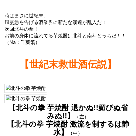
時はまさに世紀末。
風雲急を告げる酒業界に新たな漢達が乱入だ！
次回北斗の拳！
お前の身体に流れてる芋焼酎は北斗と南斗どっちだ！！
（Na：千葉繁）
【世紀末救世酒伝説】
【北斗の拳 芋焼酎 退かぬ!!媚びぬ省
みぬ!!】
（左）
【北斗の拳 芋焼酎 激流を制するは静
水】
（中）