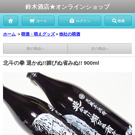
鈴木酒店★オンラインショップ
カート
ログイン
検索
ホーム
＞
萌酒・萌えグッズ
＞
他社の萌酒
前の商品へ
次の商品へ
北斗の拳 退かぬ!!媚びぬ省みぬ!! 900ml