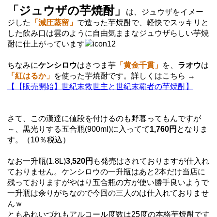
「ジュウザの芋焼酎」
は、ジュウザをイメー
ジした
「減圧蒸留」
で造った芋焼酎で、軽快でスッキリと
した飲み口は雲のように自由気ままなジュウザらしい芋焼
酎に仕上がっています
ちなみに
ケンシロウ
はさつま芋
「黄金千貫」
を、
ラオウ
は
「紅はるか」
を使った芋焼酎です。詳しくはこちら →
【【販売開始】世紀末救世主と世紀末覇者の芋焼酎】
さて、この漢達に値段を付けるのも野暮ってもんですが
～、黒光りする五合瓶(900ml)に入ってて
1,760円
となりま
す。（10％税込）
なお一升瓶(1.8L)
3,520円
も発売はされておりますが仕入れ
ておりません。ケンシロウの一升瓶はあと2本だけ当店に
残っておりますがやはり五合瓶の方が使い勝手良いようで
一升瓶は余りがちなので今回の三人のは仕入れておりませ
んｗ
ともあれいづれもアルコール度数は25度の本格芋焼酎です