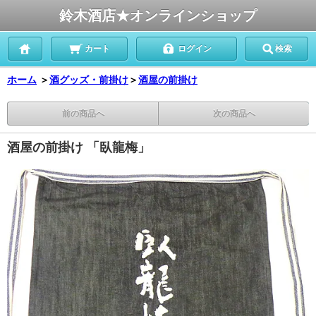
鈴木酒店★オンラインショップ
カート
ログイン
検索
ホーム
＞
酒グッズ・前掛け
＞
酒屋の前掛け
前の商品へ
次の商品へ
酒屋の前掛け 「臥龍梅」