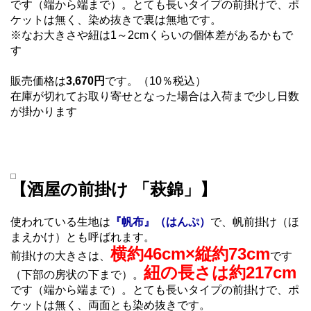
です（端から端まで）。とても長いタイプの前掛けで、ポ
ケットは無く、染め抜きで裏は無地です。
※なお大きさや紐は1～2cmくらいの個体差があるかもで
す
販売価格は
3,670円
です。（10％税込）
在庫が切れてお取り寄せとなった場合は入荷まで少し日数
が掛かります
【酒屋の前掛け 「萩錦」】
使われている生地は
『帆布』（はんぷ）
で、帆前掛け（ほ
まえかけ）とも呼ばれます。
横約46cm×縦約73cm
前掛けの大きさは、
です
紐の長さは約217cm
（下部の房状の下まで）。
です（端から端まで）。とても長いタイプの前掛けで、ポ
ケットは無く、両面とも染め抜きです。