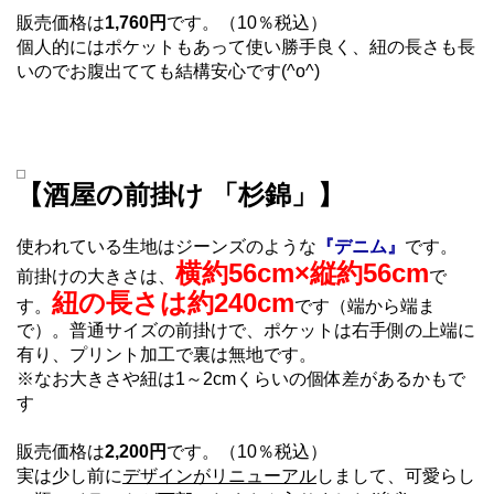
販売価格は
1,760円
です。（10％税込）
個人的にはポケットもあって使い勝手良く、紐の長さも長
いのでお腹出てても結構安心です(^o^)
【酒屋の前掛け 「杉錦」】
使われている生地はジーンズのような
『デニム』
です。
横約56cm×縦約56cm
前掛けの大きさは、
で
紐の長さは約240cm
す。
です（端から端ま
で）。普通サイズの前掛けで、ポケットは右手側の上端に
有り、プリント加工で裏は無地です。
※なお大きさや紐は1～2cmくらいの個体差があるかもで
す
販売価格は
2,200円
です。（10％税込）
実は少し前に
デザインがリニューアル
しまして、可愛らし