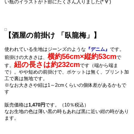
い瓶のイラストが下部にたくさん入りました(*´∀`)
【酒屋の前掛け 「臥龍梅」】
使われている生地はジーンズのような
『デニム』
です。
横約56cm×縦約53cm
前掛けの大きさは、
で
紐の長さは約232cm
す。
です（端から端ま
で）。やや短めの前掛けで、ポケットは無く、プリント加
工で裏は無地です。
※なお大きさや紐は1～2cmくらいの個体差があるかもで
す
販売価格は
1,470円
です。（10％税込）
なお生地の色は薄い黒の時もあれば黒に近い紺の時があり
ます。