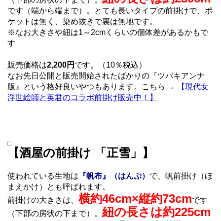
です（端から端まで）。とても長いタイプの前掛けで、ポ
ケットは無く、染め抜きで裏は無地です。
※なお大きさや紐は1～2cmくらいの個体差があるかもで
す
販売価格は
2,200円
です。（10％税込）
なお先日公開と販売開始されたばかりの『ツバキアンナ
版』という格好良いやつもあります。こちら →
【現代女
浮世絵師と英君のコラボ前掛け販売中！】
【酒屋の前掛け 「正雪」】
使われている生地は
『帆布』（はんぷ）
で、帆前掛け（ほ
まえかけ）とも呼ばれます。
横約46cm×縦約73cm
前掛けの大きさは、
です
紐の長さは約225cm
（下部の房状の下まで）。