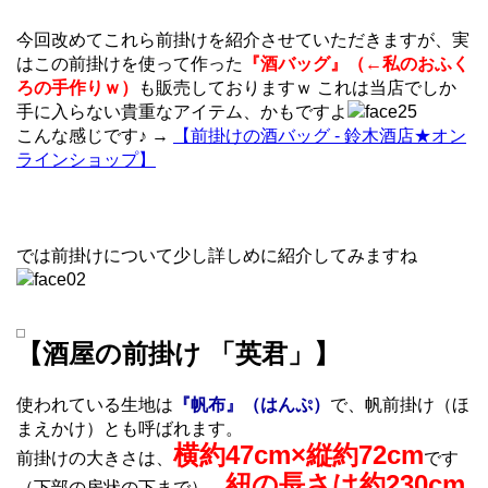
今回改めてこれら前掛けを紹介させていただきますが、実
はこの前掛けを使って作った
『酒バッグ』（←私のおふく
ろの手作りｗ）
も販売しておりますｗ これは当店でしか
手に入らない貴重なアイテム、かもですよ
こんな感じです♪ →
【前掛けの酒バッグ - 鈴木酒店★オン
ラインショップ】
では前掛けについて少し詳しめに紹介してみますね
【酒屋の前掛け 「英君」】
使われている生地は
『帆布』（はんぷ）
で、帆前掛け（ほ
まえかけ）とも呼ばれます。
横約47cm×縦約72cm
前掛けの大きさは、
です
紐の長さは約230cm
（下部の房状の下まで）。