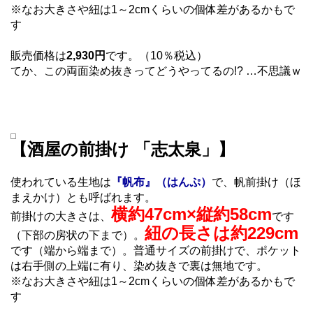
※なお大きさや紐は1～2cmくらいの個体差があるかもで
す
販売価格は
2,930円
です。（10％税込）
てか、この両面染め抜きってどうやってるの!? …不思議ｗ
【酒屋の前掛け 「志太泉」】
使われている生地は
『帆布』（はんぷ）
で、帆前掛け（ほ
まえかけ）とも呼ばれます。
横約47cm×縦約58cm
前掛けの大きさは、
です
紐の長さは約229cm
（下部の房状の下まで）。
です（端から端まで）。普通サイズの前掛けで、ポケット
は右手側の上端に有り、染め抜きで裏は無地です。
※なお大きさや紐は1～2cmくらいの個体差があるかもで
す