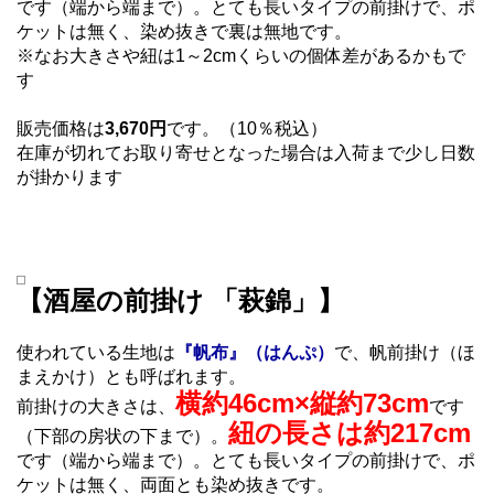
です（端から端まで）。とても長いタイプの前掛けで、ポ
ケットは無く、染め抜きで裏は無地です。
※なお大きさや紐は1～2cmくらいの個体差があるかもで
す
販売価格は
3,670円
です。（10％税込）
在庫が切れてお取り寄せとなった場合は入荷まで少し日数
が掛かります
【酒屋の前掛け 「萩錦」】
使われている生地は
『帆布』（はんぷ）
で、帆前掛け（ほ
まえかけ）とも呼ばれます。
横約46cm×縦約73cm
前掛けの大きさは、
です
紐の長さは約217cm
（下部の房状の下まで）。
です（端から端まで）。とても長いタイプの前掛けで、ポ
ケットは無く、両面とも染め抜きです。