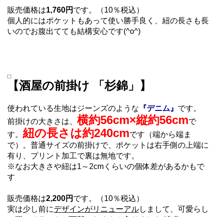
販売価格は
1,760円
です。（10％税込）
個人的にはポケットもあって使い勝手良く、紐の長さも長
いのでお腹出てても結構安心です(^o^)
【酒屋の前掛け 「杉錦」】
使われている生地はジーンズのような
『デニム』
です。
横約56cm×縦約56cm
前掛けの大きさは、
で
紐の長さは約240cm
す。
です（端から端ま
で）。普通サイズの前掛けで、ポケットは右手側の上端に
有り、プリント加工で裏は無地です。
※なお大きさや紐は1～2cmくらいの個体差があるかもで
す
販売価格は
2,200円
です。（10％税込）
実は少し前に
デザインがリニューアル
しまして、可愛らし