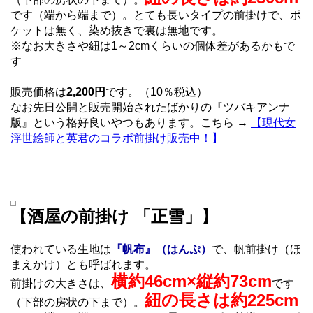
です（端から端まで）。とても長いタイプの前掛けで、ポ
ケットは無く、染め抜きで裏は無地です。
※なお大きさや紐は1～2cmくらいの個体差があるかもで
す
販売価格は
2,200円
です。（10％税込）
なお先日公開と販売開始されたばかりの『ツバキアンナ
版』という格好良いやつもあります。こちら →
【現代女
浮世絵師と英君のコラボ前掛け販売中！】
【酒屋の前掛け 「正雪」】
使われている生地は
『帆布』（はんぷ）
で、帆前掛け（ほ
まえかけ）とも呼ばれます。
横約46cm×縦約73cm
前掛けの大きさは、
です
紐の長さは約225cm
（下部の房状の下まで）。