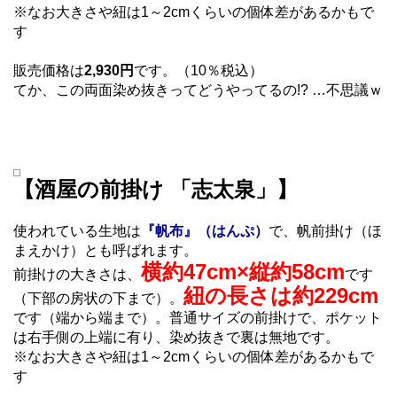
※なお大きさや紐は1～2cmくらいの個体差があるかもで
す
販売価格は
2,930円
です。（10％税込）
てか、この両面染め抜きってどうやってるの!? …不思議ｗ
【酒屋の前掛け 「志太泉」】
使われている生地は
『帆布』（はんぷ）
で、帆前掛け（ほ
まえかけ）とも呼ばれます。
横約47cm×縦約58cm
前掛けの大きさは、
です
紐の長さは約229cm
（下部の房状の下まで）。
です（端から端まで）。普通サイズの前掛けで、ポケット
は右手側の上端に有り、染め抜きで裏は無地です。
※なお大きさや紐は1～2cmくらいの個体差があるかもで
す