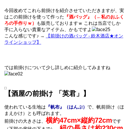
今回改めてこれら前掛けを紹介させていただきますが、実
はこの前掛けを使って作った
『酒バッグ』（←私のおふく
ろの手作りｗ）
も販売しておりますｗ これは当店でしか
手に入らない貴重なアイテム、かもですよ
こんな感じです♪ →
【前掛けの酒バッグ - 鈴木酒店★オン
ラインショップ】
では前掛けについて少し詳しめに紹介してみますね
【酒屋の前掛け 「英君」】
使われている生地は
『帆布』（はんぷ）
で、帆前掛け（ほ
まえかけ）とも呼ばれます。
横約47cm×縦約72cm
前掛けの大きさは、
です
紐の長さは約230cm
（下部の房状の下まで）。