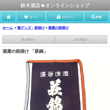
鈴木酒店★オンラインショップ
カート
ログイン
検索
ホーム
＞
酒グッズ・前掛け
＞
酒屋の前掛け
前の商品へ
次の商品へ
酒屋の前掛け 「萩錦」