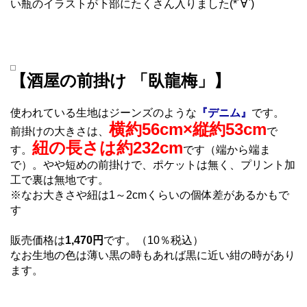
い瓶のイラストが下部にたくさん入りました(*´∀`)
【酒屋の前掛け 「臥龍梅」】
使われている生地はジーンズのような
『デニム』
です。
横約56cm×縦約53cm
前掛けの大きさは、
で
紐の長さは約232cm
す。
です（端から端ま
で）。やや短めの前掛けで、ポケットは無く、プリント加
工で裏は無地です。
※なお大きさや紐は1～2cmくらいの個体差があるかもで
す
販売価格は
1,470円
です。（10％税込）
なお生地の色は薄い黒の時もあれば黒に近い紺の時があり
ます。