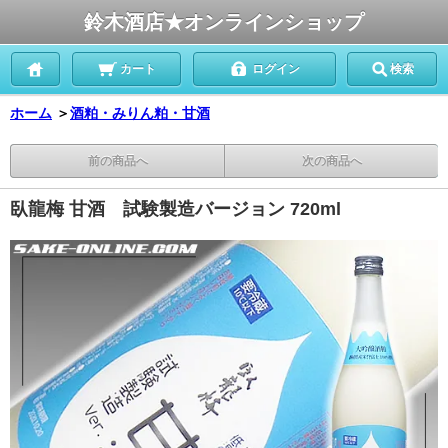
鈴木酒店★オンラインショップ
カート
ログイン
検索
ホーム
＞
酒粕・みりん粕・甘酒
前の商品へ
次の商品へ
臥龍梅 甘酒 試験製造バージョン 720ml