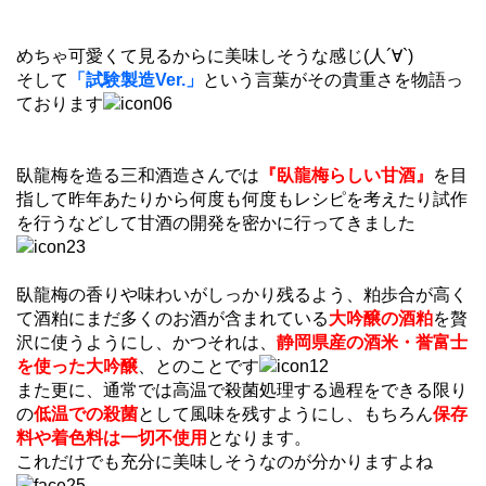
めちゃ可愛くて見るからに美味しそうな感じ(人´∀`)
そして
「試験製造Ver.」
という言葉がその貴重さを物語っ
ております
臥龍梅を造る三和酒造さんでは
『臥龍梅らしい甘酒』
を目
指して昨年あたりから何度も何度もレシピを考えたり試作
を行うなどして甘酒の開発を密かに行ってきました
臥龍梅の香りや味わいがしっかり残るよう、粕歩合が高く
て酒粕にまだ多くのお酒が含まれている
大吟醸の酒粕
を贅
沢に使うようにし、かつそれは、
静岡県産の酒米・誉富士
を使った大吟醸
、とのことです
また更に、通常では高温で殺菌処理する過程をできる限り
の
低温での殺菌
として風味を残すようにし、もちろん
保存
料や着色料は一切不使用
となります。
これだけでも充分に美味しそうなのが分かりますよね