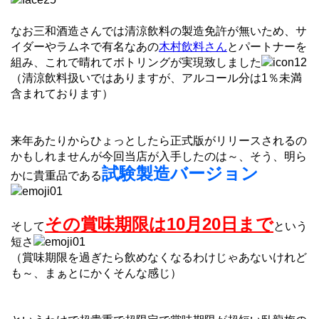
なお三和酒造さんでは清涼飲料の製造免許が無いため、サ
イダーやラムネで有名なあの
木村飲料さん
とパートナーを
組み、これで晴れてボトリングが実現致しました
（清涼飲料扱いではありますが、アルコール分は1％未満
含まれております）
来年あたりからひょっとしたら正式版がリリースされるの
かもしれませんが今回当店が入手したのは～、そう、明ら
試験製造バージョン
かに貴重品である
その賞味期限は10月20日まで
そして
という
短さ
（賞味期限を過ぎたら飲めなくなるわけじゃあないけれど
も～、まぁとにかくそんな感じ）