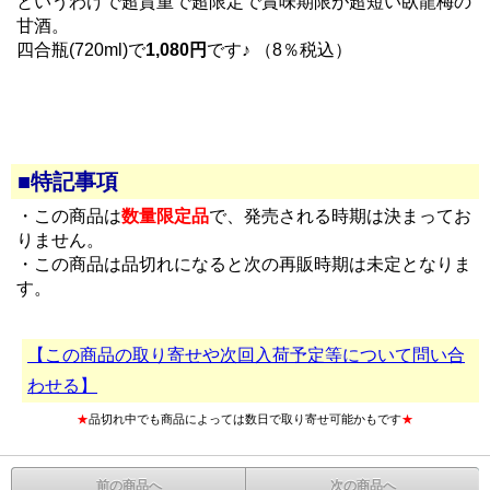
というわけで超貴重で超限定で賞味期限が超短い臥龍梅の
甘酒。
四合瓶(720ml)で
1,080円
です♪ （8％税込）
■特記事項
・この商品は
数量限定品
で、発売される時期は決まってお
りません。
・この商品は品切れになると次の再販時期は未定となりま
す。
【この商品の取り寄せや次回入荷予定等について問い合
わせる】
★
品切れ中でも商品によっては数日で取り寄せ可能かもです
★
前の商品へ
次の商品へ