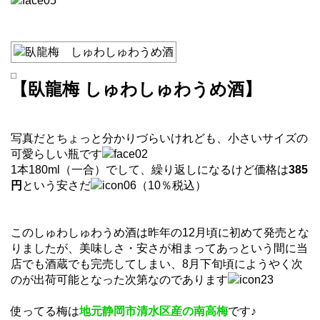
【臥龍梅 しゅわしゅわうめ酒】
写真だとちょっと分かりづらいけれども、小さいサイズの
可愛らしい瓶です
1本180ml（一合）でして、繰り返しになるけど価格は
385
円
という安さだ
（10％税込）
このしゅわしゅわうめ酒は昨年の12月頃に初めて発売とな
りましたが、美味しさ・安さが相まってあっという間に当
店でも酒蔵でも完売してしまい、8月下旬頃にようやく次
のが出荷可能となった次第なのであります
使ってる梅は
地元静岡市清水区産の南高梅
です♪