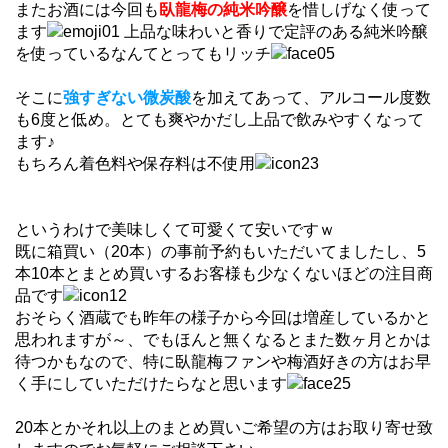
またお酒には今回も
臥龍梅の純米吟醸
を惜しげなく使って
ます
上品な味わいと香りで定評のある純米吟醸
を使っているなんてとってもリッチ
そこに
強すぎない微炭酸
を加えてあって、
アルコール度数
も6度と低め。
とても爽やかだし上品で飲みやすくなって
ます♪
もちろん着色料や保存料は不使用
というわけで美味しくて可愛くて安いですｗ
既に箱買い（20本）の事前予約もいただいてましたし、5
本10本とまとめ買いするお客様も少なくないほどの注目商
品です
おそらく酒蔵でも昨年の様子から今回は増産しているかと
思われますが～、でもほんと無くなるとまた数ヶ月とかは
待つかもなので、特に臥龍梅ファンや梅酒好きの方はお早
く手にしていただけたらなと思います
20本とかそれ以上のまとめ買いご希望の方はお取り寄せ致