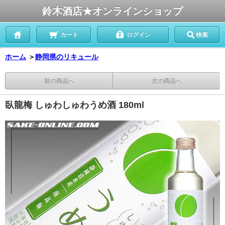
鈴木酒店★オンラインショップ
カート
ログイン
検索
ホーム
＞
静岡県のリキュール
前の商品へ
次の商品へ
臥龍梅 しゅわしゅわうめ酒 180ml