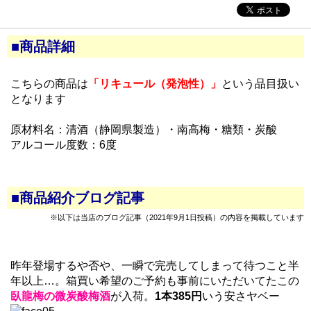
■商品詳細
こちらの商品は
「リキュール（発泡性）」
という品目扱い
となります
原材料名：清酒（静岡県製造）・南高梅・糖類・炭酸
アルコール度数：6度
■商品紹介ブログ記事
※以下は当店のブログ記事（2021年9月1日投稿）の内容を掲載しています
昨年登場するや否や、一瞬で完売してしまって待つこと半
年以上…。箱買い希望のご予約も事前にいただいてたこの
臥龍梅の微炭酸梅酒
が入荷。
1本385円
いう安さヤベー