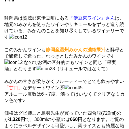
静岡県は賀茂郡東伊豆町にある
『伊豆東ワイン』さん
は、
地元のみかんを使ったワインやリキュールをずっと造り続
けている、みかんのことを知り尽くしているワイナリーで
す
このみかんワインも
静岡産温州みかんの濃縮果汁
と酵母と
で醸造して造った、れっきとしたみかんのワインです
なのでお酒の区分的にもワインと同じ「果実
酒」となります
（リキュールではなくて）
みかんの甘さが柔らかくフルーティーでとても飲みやすい
「甘口」
なデザートワイン系
アルコール度数は6～7度。濁ってはいなくてクリアなミカ
ン色です♪
価格はグビ姉こと鳥羽先生が買っていた四合瓶(720ml)の
が
1,320円
で、300mlの小瓶のは
660円
となります。ご覧の
ようにラベルデザインも可愛いし、両サイズとも綺麗な箱