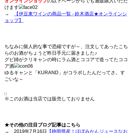
オンラインショップ
の以下ページからでも通販購入いただ
けます
→
【伊豆東ワインの商品一覧 - 鈴木酒店★オンラインシ
ョップ】
ちなみに個人的な事で恐縮ですが～、注文してあったこち
らのお酒がちょうど昨日手元に届きました♪
グビ姉がクリキャンの時にラム酒とココアで造ってたココ
ア酒
ゆるキャンと「KURAND」がコラボしたんだってさ。す
ごいな～
※このお酒は当店では販売しておりません
★その他の注目ブログ記事はこちら
→ 2019年7月16日
【静岡県産！ほぼみかんジュースなお