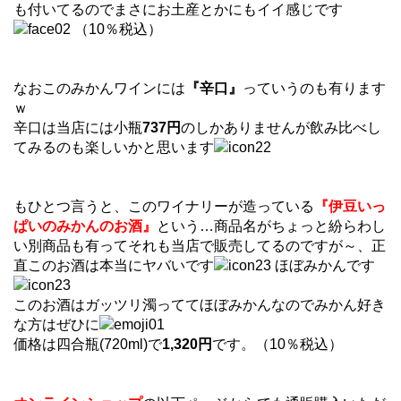
も付いてるのでまさにお土産とかにもイイ感じです
（10％税込）
なおこのみかんワインには
『辛口』
っていうのも有ります
ｗ
辛口は当店には小瓶
737円
のしかありませんが飲み比べし
てみるのも楽しいかと思います
もひとつ言うと、このワイナリーが造っている
『伊豆いっ
ぱいのみかんのお酒』
という…商品名がちょっと紛らわし
い別商品も有ってそれも当店で販売してるのですが～、正
直このお酒は本当にヤバいです
ほぼみかんです
このお酒はガッツリ濁っててほぼみかんなのでみかん好き
な方はぜひに
価格は四合瓶(720ml)で
1,320円
です。（10％税込）