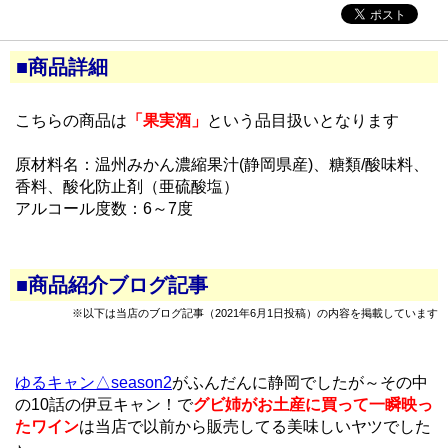
■商品詳細
こちらの商品は
「果実酒」
という品目扱いとなります
原材料名：温州みかん濃縮果汁(静岡県産)、糖類/酸味料、
香料、酸化防止剤（亜硫酸塩）
アルコール度数：6～7度
■商品紹介ブログ記事
※以下は当店のブログ記事（2021年6月1日投稿）の内容を掲載しています
ゆるキャン△season2
がふんだんに静岡でしたが～その中
の10話の伊豆キャン！で
グビ姉がお土産に買って一瞬映っ
たワイン
は当店で以前から販売してる美味しいヤツでした