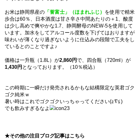
お米は静岡県産の
「誉富士」（ほまれふじ）
を使用で精米
歩合は60％、日本酒度は甘さ辛さ中間あたりの＋1、酸度
は少し高めで爽やかな1.7、静岡酵母のNEW-5を使用して
います。加水をしてアルコール度数を下げてはおりますが
味わいが薄くなり過ぎないように仕込みの段階で工夫をし
ているとのことですよ♪
価格は一升瓶（1.8L）が
2,860円
で、四合瓶（720ml）が
1,430円
となっております。（10％税込）
この時期に一瞬だけ発売されるかもな結構限定な英君ゴク
ゴク純米ｗ
暑い時はこれでゴクゴクいっちゃってください(≧∇≦)
でも飲みすぎるなよ
★その他の注目ブログ記事はこちら