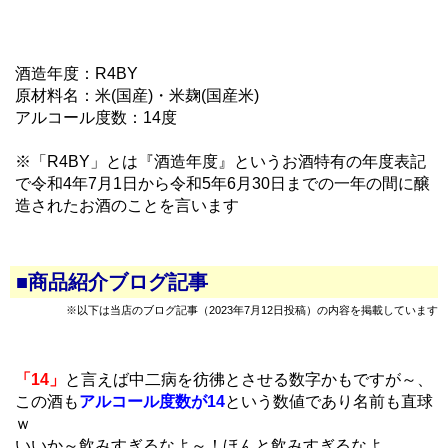
酒造年度：R4BY
原材料名：米(国産)・米麹(国産米)
アルコール度数：14度
※「R4BY」とは『酒造年度』というお酒特有の年度表記
で令和4年7月1日から令和5年6月30日までの一年の間に醸
造されたお酒のことを言います
■商品紹介ブログ記事
※以下は当店のブログ記事（2023年7月12日投稿）の内容を掲載しています
「14」
と言えば中二病を彷彿とさせる数字かもですが～、
この酒も
アルコール度数が14
という数値であり名前も直球
ｗ
いいか～飲みすぎるなよ～！ほんと飲みすぎるなよ