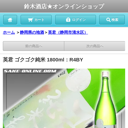
鈴木酒店★オンラインショップ
カート
ログイン
検索
ホーム
＞
静岡県の地酒
＞
英君（静岡市清水区）
前の商品へ
次の商品へ
英君 ゴクゴク純米 1800ml：R4BY