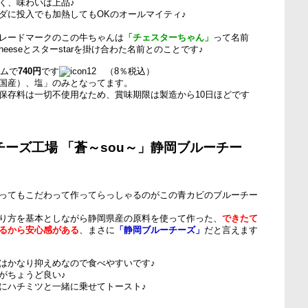
く、味わいは上品♪
ダに投入でも加熱してもOKのオールマイティ♪
レードマークのこの牛ちゃんは
「チェスターちゃん」
って名前
heeseとスターstarを掛け合わた名前とのことです♪
ラムで
740円
です
（8％税込）
国産）、塩」のみとなってます。
保存料は一切不使用なため、賞味期限は製造から10日ほどです
ーズ工場 「蒼～sou～」静岡ブルーチー
ってもこだわって作ってらっしゃるのがこの青カビのブルーチー
り方を基本としながら静岡県産の原料を使って作った、
できたて
るから安心感がある
、まさに
「静岡ブルーチーズ」
だと言えます
はかなり抑えめなので食べやすいです♪
がちょうど良い♪
にハチミツと一緒に乗せてトースト♪