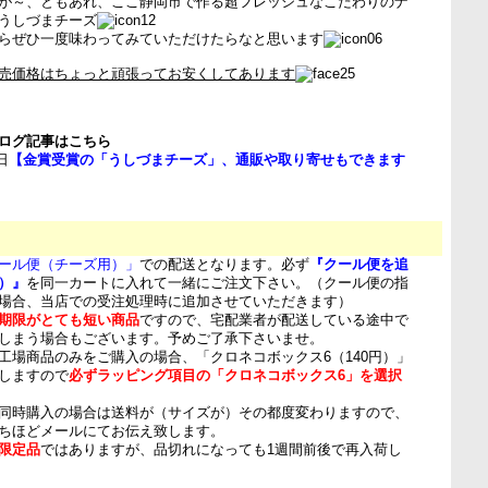
が～、ともあれ、ここ静岡市で作る超フレッシュなこだわりのナ
うしづまチーズ
らぜひ一度味わってみていただけたらなと思います
売価格はちょっと頑張ってお安くしてあります
ログ記事はこちら
日
【金賞受賞の「うしづまチーズ」、通販や取り寄せもできます
ール便（チーズ用）」
での配送となります。必ず
『クール便を追
）』
を同一カートに入れて一緒にご注文下さい。（クール便の指
場合、当店での受注処理時に追加させていただきます）
期限がとても短い商品
ですので、宅配業者が配送している途中で
しまう場合もございます。予めご了承下さいませ。
工場商品のみをご購入の場合、「クロネコボックス6（140円）」
しますので
必ずラッピング項目の「クロネコボックス6」を選択
同時購入の場合は送料が（サイズが）その都度変わりますので、
ちほどメールにてお伝え致します。
限定品
ではありますが、品切れになっても1週間前後で再入荷し