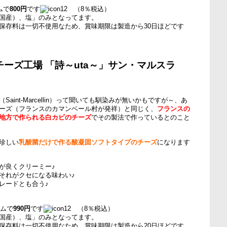
ムで
800円
です
（8％税込）
国産）、塩」のみとなってます。
保存料は一切不使用なため、賞味期限は製造から30日ほどです
ーズ工場 「詩～uta～」サン・マルスラ
aint-Marcellin）って聞いても馴染みが無いかもですが～、あ
ーズ（フランスのカマンベール村が発祥）と同じく、
フランスの
地方で作られる白カビのチーズ
でその製法で作っているとのこと
珍しい
乳酸菌だけで作る酸凝固ソフトタイプのチーズ
になります
が良くクリーミー♪
それがクセになる味わい♪
レードとも合う♪
ラムで
990円
です
（8％税込）
国産）、塩」のみとなってます。
保存料は一切不使用なため、賞味期限は製造から20日ほどです