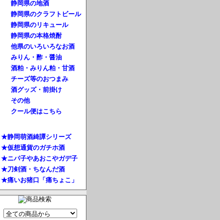
静岡県の地酒
静岡県のクラフトビール
静岡県のリキュール
静岡県の本格焼酎
他県のいろいろなお酒
みりん・酢・醤油
酒粕・みりん粕・甘酒
チーズ等のおつまみ
酒グッズ・前掛け
その他
クール便はこちら
★静岡萌酒綺譚シリーズ
★仮想通貨のガチホ酒
★ニパ子やあおこやガデ子
★刀剣酒・ちなんだ酒
★痛いお猪口「痛ちょこ」