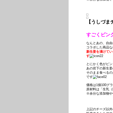
【うしづま
すごくピン
なんとあの、自由
コラボした商品な
新生姜を漬けてい
す
とにかく色がピン
あの岩下の新生姜
そのまま食べるの
です
価格は1個100グ
原材料は「生乳（
※余分な添加物や
上記のチーズ以外