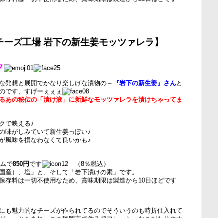
チーズ工場 岩下の新生姜モッツァレラ】
ク
な発想と展開でかなり楽しげな漬物の～
『岩下の新生姜』さん
と
のです、すげーぇぇぇ
るあの秘伝の「漬け液」に新鮮なモッツァレラを漬けちゃってま
クで映える♪
の味がしみていて新生姜っぽい♪
が風味を損なわなくて良いかも♪
ラムで
850円
です
（8％税込）
国産）、塩」と、そして「岩下漬けの素」です。
保存料は一切不使用なため、賞味期限は製造から10日ほどです
にも魅力的なチーズが作られてるのでそういうのも時折仕入れて