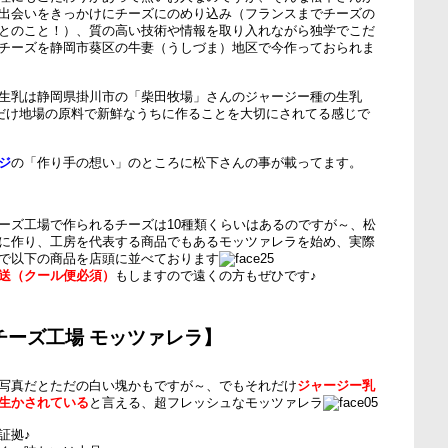
出会いをきっかけにチーズにのめり込み（フランスまでチーズの
とのこと！）、質の高い技術や情報を取り入れながら独学でこだ
チーズを静岡市葵区の牛妻（うしづま）地区で今作っておられま
生乳は静岡県掛川市の「柴田牧場」さんのジャージー種の生乳
るだけ地場の原料で新鮮なうちに作ることを大切にされてる感じで
ジ
の「作り手の想い」のところに松下さんの事が載ってます。
ーズ工場で作られるチーズは10種類くらいはあるのですが～、松
に作り、工房を代表する商品でもあるモッツァレラを始め、実際
で以下の商品を店頭に並べております
送（クール便必須）
もしますので遠くの方もぜひです♪
チーズ工場 モッツァレラ】
写真だとただの白い塊かもですが～、でもそれだけ
ジャージー乳
生かされている
と言える、超フレッシュなモッツァレラ
証拠♪