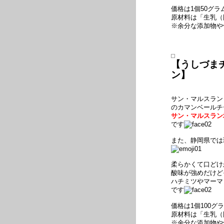
価格は1個50グラ
原材料は「生乳（
※余分な添加物や
【うしづまチ
ン】
サン・マルスラン（S
のカマンベールチ
サン・マルスラン
です
また、静岡県では
柔らかくて口どけ
酸味が強めだけど
ハチミツやマーマ
です
価格は1個100グ
原材料は「生乳（
※余分な添加物や