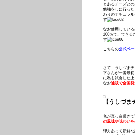
とあるチーズとの
勉強をしに行った
わりのナチュラル
す
なお使用している
100％で、でき
す
こちらの
公式ペー
さて、うしづまチ
下さんが一番最初
に私も試食した上
なお
通販で全国発
【うしづま
色が真っ白過ぎて
の風味や味わいを
弾力あって新鮮な