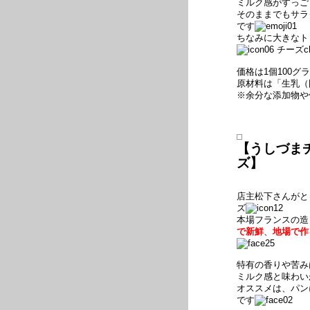
ミルク感がすっご
そのままでもサラ
です
ちなみに大きなト
チーズc
価格は1個100グ
原材料は「生乳（
※余分な添加物や
【うしづまチ
ズ】
店主松下さんがと
ズ
本場フランスの造
で新鮮
、
地場で作
特有の香りや苦み
ミルク感と味わい
オススメは、パン
です