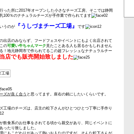
行った所に2017年オープンした小さなチーズ工房、そこでは静岡
乳100％のナチュラルチーズが手作業で作られてます
『うしづまチーズ工場』
いうのが
です
の出店のみならず、フードフェスやイベントにもよく出店されて
この
可愛い牛ちゃんマーク
見たことある人も居るかもしれません
る！地元静岡市で作られてるこの超フレッシュなナチュラルチー
当店でも販売開始致しました
ーズが良く合う
と思ってます。座右の銘にしたいくらいです。
ズ工場のチーズは、店主の松下さんがひとつひとつ丁寧に手作り
が飲食系のお仕事をされてる頃から親交があり、同じイベントに
あったり致しました。
理にもこだわりがあって熱いお人なのですが、そんな松下さんが