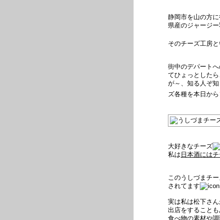
静岡市を山の方に
県産のジャージー
そのチーズ工房と
街中のデパートへ
てひょっとしたら
が～、知る人ぞ知
ズ各種を本日から
大好きなチーズ
私は
日本酒にはチ
このうしづまチー
されてます
実は私は松下さん
出店をすることも
食べ物の素材や調