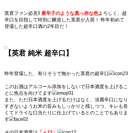
英君ファン必見!!
唐辛子のような真っ赤な色
よろしく、超
辛口を目指して特別に醸造した英君が入荷！ 昨年初めて
登場した超辛口酒の2年目だ！
【英君 純米 超辛口】
昨年登場した、有りそうで無かった英君の超辛口
このお酒はアルコール添加をしないで日本酒度を上げるこ
とに焦点を向けてます
また、ただ日本酒度を上げるだけはなく、淡麗辛口になり
すぎないようお米の旨みもしっかりと残しつつ、キレも良
くてドライな口当たりに仕上げているとのことでもありま
す
その日本酒度は
「＋13」