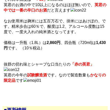
英君のお酒の中で10以上になるのはほぼ無いので、
英君の
中では一番の辛口のお酒
だと言えます
なお使用米は麹米には五百万石で、掛米にはあけぼの、で
す。精米歩合は60％で、酸度は1.2、アルコール度数は15
度で、一度火入れの純米酒となってます。
価格は一升瓶（1.8L）は
2,860円
、四合瓶（720ml)は
1,430
円
です。 （10％税込）
抜群の切れ味とシャープな口当たりの
「赤の英君」
英君の今年の
試験醸造酒
です。なので製造数量も
かなりの
限定品
です