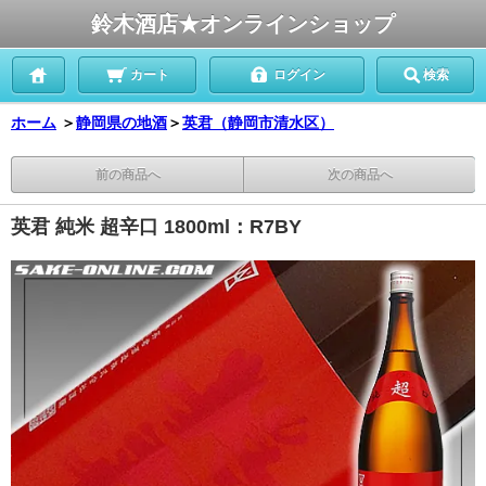
鈴木酒店★オンラインショップ
カート
ログイン
検索
ホーム
＞
静岡県の地酒
＞
英君（静岡市清水区）
前の商品へ
次の商品へ
英君 純米 超辛口 1800ml：R7BY