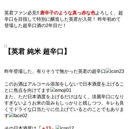
英君ファン必見!!
唐辛子のような真っ赤な色
よろしく、超
辛口を目指して特別に醸造した英君が入荷！ 昨年初めて
登場した超辛口酒の2年目だ！
【英君 純米 超辛口】
昨年登場した、有りそうで無かった英君の超辛口
このお酒はアルコール添加をしないで日本酒度を上げるこ
とに焦点を向けてます
また、ただ日本酒度を上げるだけはなく、淡麗辛口になり
すぎないようお米の旨みもしっかりと残しつつ、キレも良
くてドライな口当たりに仕上げているとのことでもありま
す
その日本酒度は
「＋13」