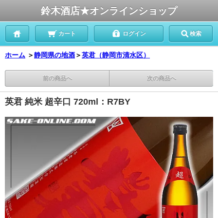
鈴木酒店★オンラインショップ
カート
ログイン
検索
ホーム
＞
静岡県の地酒
＞
英君（静岡市清水区）
前の商品へ
次の商品へ
英君 純米 超辛口 720ml：R7BY