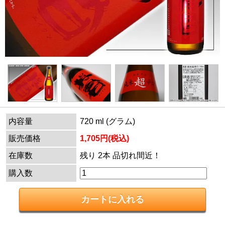
内容量
720 ml (グラム)
販売価格
1,705円(税込)
在庫数
残り 2本 品切れ間近！
購入数