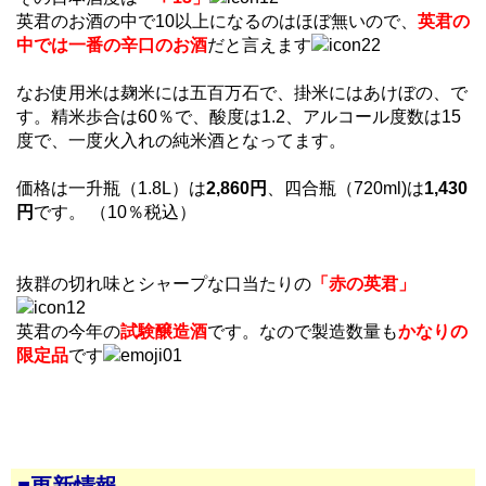
英君のお酒の中で10以上になるのはほぼ無いので、
英君の
中では一番の辛口のお酒
だと言えます
なお使用米は麹米には五百万石で、掛米にはあけぼの、で
す。精米歩合は60％で、酸度は1.2、アルコール度数は15
度で、一度火入れの純米酒となってます。
価格は一升瓶（1.8L）は
2,860円
、四合瓶（720ml)は
1,430
円
です。 （10％税込）
抜群の切れ味とシャープな口当たりの
「赤の英君」
英君の今年の
試験醸造酒
です。なので製造数量も
かなりの
限定品
です