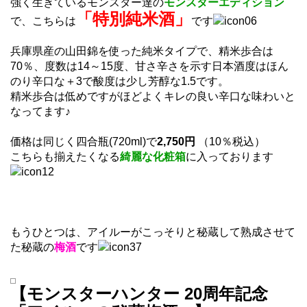
強く生きているモンスター達の
モンスターエディション
「特別純米酒」
で、こちらは
です
兵庫県産の山田錦を使った純米タイプで、精米歩合は
70％、度数は14～15度、甘さ辛さを示す日本酒度はほん
のり辛口な＋3で酸度は少し芳醇な1.5です。
精米歩合は低めですがほどよくキレの良い辛口な味わいと
なってます♪
価格は同じく四合瓶(720ml)で
2,750円
（10％税込）
こちらも揃えたくなる
綺麗な化粧箱
に入っております
もうひとつは、アイルーがこっそりと秘蔵して熟成させて
た秘蔵の
梅酒
です
【モンスターハンター 20周年記念