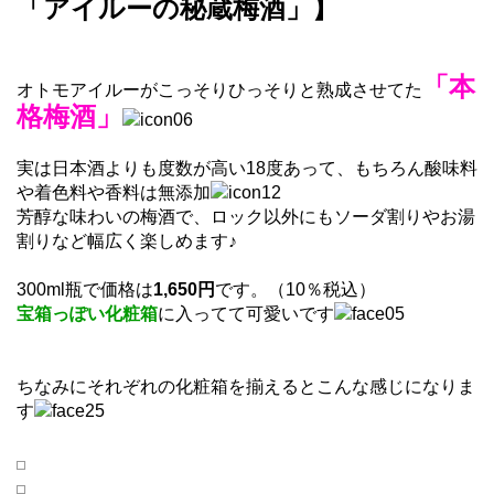
「アイルーの秘蔵梅酒」】
「本
オトモアイルーがこっそりひっそりと熟成させてた
格梅酒」
実は日本酒よりも度数が高い18度あって、もちろん酸味料
や着色料や香料は無添加
芳醇な味わいの梅酒で、ロック以外にもソーダ割りやお湯
割りなど幅広く楽しめます♪
300ml瓶で価格は
1,650円
です。（10％税込）
宝箱っぽい化粧箱
に入ってて可愛いです
ちなみにそれぞれの化粧箱を揃えるとこんな感じになりま
す