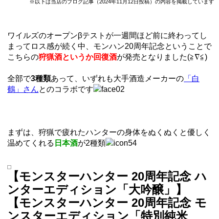
※以下は当店のブログ記事（2024年11月12日投稿）の内容を掲載しています
ワイルズのオープンβテストが一週間ほど前に終わってし
まってロス感が続く中、モンハン20周年記念ということで
こちらの
狩猟酒というか回復酒
が発売となりました(≧∇≦)
全部で
3種類
あって、いずれも大手酒造メーカーの
「白
鶴」さん
とのコラボです
まずは、狩猟で疲れたハンターの身体をぬくぬくと優しく
温めてくれる
日本酒
が2種類
【モンスターハンター 20周年記念 ハ
ンターエディション「大吟醸」】
【モンスターハンター 20周年記念 モ
ンスターエディション「特別純米