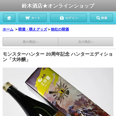
鈴木酒店★オンラインショップ
カート
ログイン
検索
ホーム
＞
萌酒・萌えグッズ
＞
他社の萌酒
前の商品へ
次の商品へ
モンスターハンター 20周年記念 ハンターエディショ
ン「大吟醸」