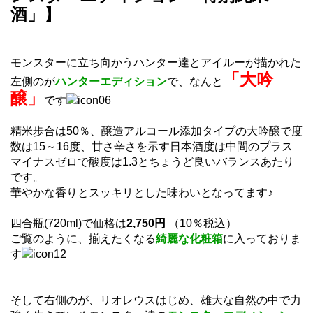
酒」】
モンスターに立ち向かうハンター達とアイルーが描かれた
「大吟
左側のが
ハンターエディション
で、なんと
醸」
です
精米歩合は50％、醸造アルコール添加タイプの大吟醸で度
数は15～16度、甘さ辛さを示す日本酒度は中間のプラス
マイナスゼロで酸度は1.3とちょうど良いバランスあたり
です。
華やかな香りとスッキリとした味わいとなってます♪
四合瓶(720ml)で価格は
2,750円
（10％税込）
ご覧のように、揃えたくなる
綺麗な化粧箱
に入っておりま
す
そして右側のが、リオレウスはじめ、雄大な自然の中で力