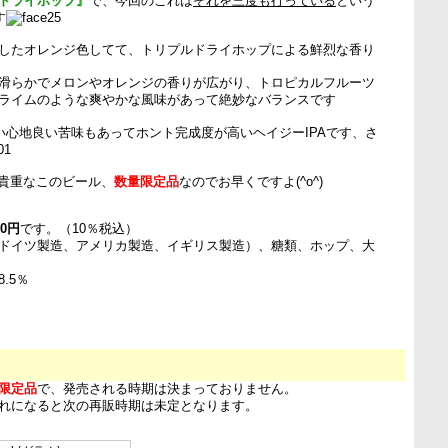
ドライホップ』
で、今回のこれは
それを三度も行っている
という
す
したオレンジ色してて、トリプルドライホップによる鮮烈な香り
滑らかでメロンやオレンジの香りが広がり、トロピカルフルーツ
ライムのような爽やかな風味があって絶妙なバランスです
しい心地良い苦味もあってホント完成度が高いヘイジーIPAです、さ
た貴重なこのビール、
数量限定品
なのでお早くですよ(^o^)
80円
です。（10％税込）
ドイツ製造、アメリカ製造、イギリス製造）、糖類、ホップ、大
.5％
限定品
で、発売される時期は決まっておりません。
れになると次の再販時期は未定となります。