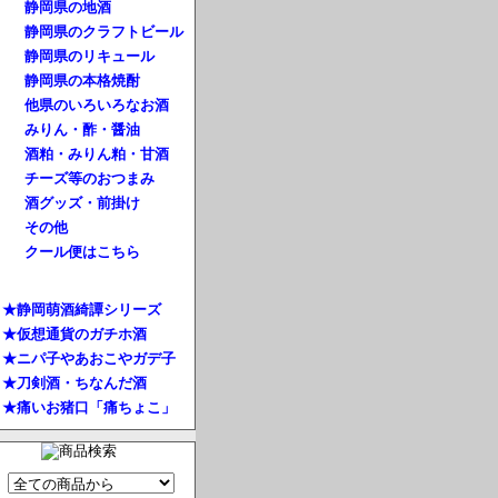
静岡県の地酒
静岡県のクラフトビール
静岡県のリキュール
静岡県の本格焼酎
他県のいろいろなお酒
みりん・酢・醤油
酒粕・みりん粕・甘酒
チーズ等のおつまみ
酒グッズ・前掛け
その他
クール便はこちら
★静岡萌酒綺譚シリーズ
★仮想通貨のガチホ酒
★ニパ子やあおこやガデ子
★刀剣酒・ちなんだ酒
★痛いお猪口「痛ちょこ」