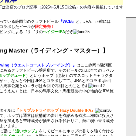
下は当店のブログ記事（2025年5月15日投稿）の内容を掲載しています
っている静岡市のクラフトビール
『WCB』
と、JRA、正確には
コラボしたビールが
限定発売！
ピングによるゴリゴリの
ヘイジーIPA
だぞ
ding Master（ライディング・マスター）】
t Brewing（ウエストコーストブルーイング）』
はここ静岡市駿河区
にあるクラフトビール醸造所で、そのビールのほぼ全てのラベル
e（ホップデュード）
というホップ（毬花）のマスコットキャラクタ
が～、なんと今回はJRAとコラボしてて
、
JRAとのコラボは5回
の馬事公苑とのコラボは今回で2回目とのことです
こうえん）とは、日本の馬事文化・馬術競技の中心地的なJRA施
タイルは
『トリプルドライホップ Hazy Double IPA』
て、ホップは通常は醗酵前の麦汁を煮詰める煮沸工程時に投入さ
熱を加えると苦味成分が抽出される代わりに、熱に弱い香り成分
まいます。
に更に
「追いホップ」
をしてビールにホップの香りを強く付ける