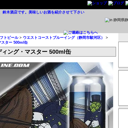
フトビール
>
ウエストコーストブルーイング（静岡市駿河区）
>
スター 500ml缶
ディング・マスター 500ml缶