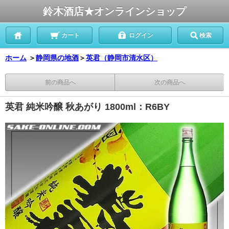
鈴木酒店★オンラインショップ
カート
ログイン
検索
ホーム
＞
静岡県の地酒
＞
英君（静岡市清水区）
前の商品へ
次の商品へ
英君 純米吟醸 秋あがり 1800ml：R6BY