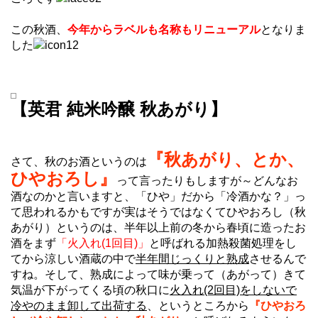
この秋酒、
今年からラベルも名称もリニューアル
となりま
した
【英君 純米吟醸 秋あがり】
『秋あがり、とか、
さて、秋のお酒というのは
ひやおろし』
って言ったりもしますが～どんなお
酒なのかと言いますと、「ひや」だから「冷酒かな？」っ
て思われるかもですが実はそうではなくてひやおろし（秋
あがり）というのは、半年以上前の冬から春頃に造ったお
酒をまず
「火入れ(1回目)」
と呼ばれる加熱殺菌処理をし
てから涼しい酒蔵の中で
半年間じっくりと熟成
させるんで
すね。そして、熟成によって味が乗って（あがって）きて
気温が下がってくる頃の秋口に
火入れ(2回目)をしないで
冷やのまま卸して出荷する
、というところから
『ひやおろ