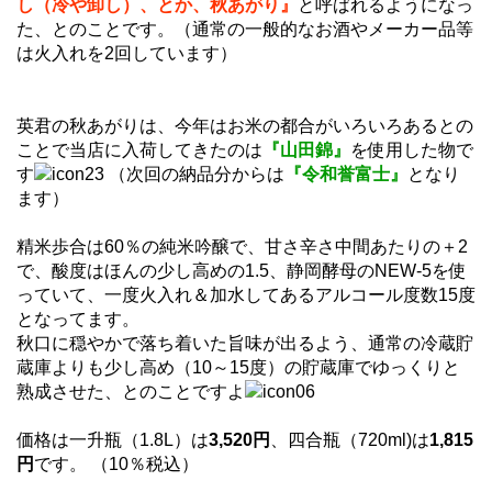
し（冷や卸し）、とか、秋あがり』
と呼ばれるようになっ
た、とのことです。（通常の一般的なお酒やメーカー品等
は火入れを2回しています）
英君の秋あがりは、今年はお米の都合がいろいろあるとの
ことで当店に入荷してきたのは
『山田錦』
を使用した物で
す
（次回の納品分からは
『令和誉富士』
となり
ます）
精米歩合は60％の純米吟醸で、甘さ辛さ中間あたりの＋2
で、酸度はほんの少し高めの1.5、静岡酵母のNEW-5を使
っていて、一度火入れ＆加水してあるアルコール度数15度
となってます。
秋口に穏やかで落ち着いた旨味が出るよう、通常の冷蔵貯
蔵庫よりも少し高め（10～15度）の貯蔵庫でゆっくりと
熟成させた、とのことですよ
価格は一升瓶（1.8L）は
3,520円
、四合瓶（720ml)は
1,815
円
です。 （10％税込）