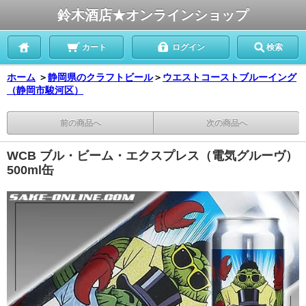
鈴木酒店★オンラインショップ
カート
ログイン
検索
ホーム
＞
静岡県のクラフトビール
＞
ウエストコーストブルーイング
（静岡市駿河区）
前の商品へ
次の商品へ
WCB ブル・ビーム・エクスプレス（電気グルーヴ）
500ml缶