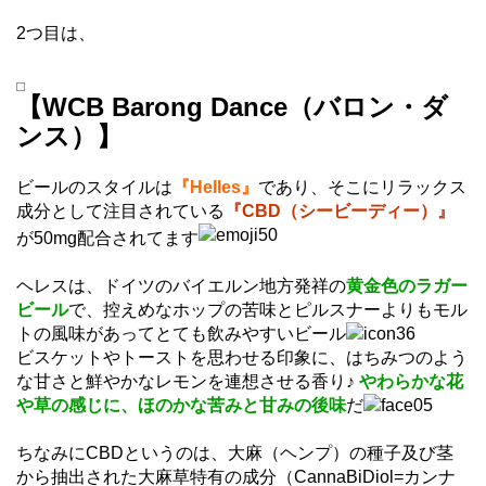
2つ目は、
【WCB Barong Dance（バロン・ダ
ンス）】
ビールのスタイルは
『Helles』
であり、そこにリラックス
成分として注目されている
『CBD（シービーディー）』
が50mg配合されてます
ヘレスは、ドイツのバイエルン地方発祥の
黄金色のラガー
ビール
で、控えめなホップの苦味とピルスナーよりもモル
トの風味があってとても飲みやすいビール
ビスケットやトーストを思わせる印象に、はちみつのよう
な甘さと鮮やかなレモンを連想させる香り♪
やわらかな花
や草の感じに、ほのかな苦みと甘みの後味
だ
ちなみにCBDというのは、大麻（ヘンプ）の種子及び茎
から抽出された大麻草特有の成分（CannaBiDiol=カンナ