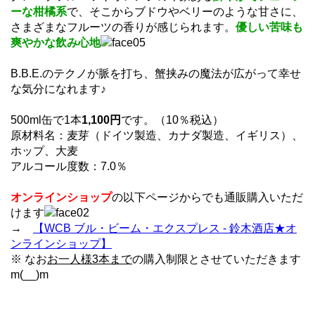
ーな柑橘系
で、そこからブドウやベリーのような甘さに、
さまざまなフルーツの香りが感じられます。
優しい苦味も
爽やかな飲み心地
B.B.E.のテクノが脈を打ち、蟹挟みの魔法が広がって幸せ
な気分になれます♪
500ml缶で1本
1,100円
です。（10％税込）
原材料名：麦芽（ドイツ製造、カナダ製造、イギリス）、
ホップ、大麦
アルコール度数：7.0％
オンラインショップ
の以下ページからでも通販購入いただ
けます
→
【WCB ブル・ビーム・エクスプレス - 鈴木酒店★オ
ンラインショップ】
※ なお
お一人様3本まで
の購入制限とさせていただきます
m(__)m