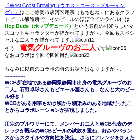
『West Coast Brewing（ウエストコーストブルーイン
グ）』
はここ静岡市駿河区用宗（もちむね）にあるクラフ
トビール醸造所で、そのビールのほぼ全てのラベルには
Hop Dude（ホップデュード）
という名前の可愛らしいマ
スコットキャラクターが描かれてますが～、今回もスペシ
ャルな二人？が描かれてますよ
電気グルーヴのお二人
そう、
です
なおコラボは今回で四回目だ
ちなみに以前のコラボの時のお話とはなりますが～、
-------------
WCB所在地である静岡県静岡市出身の電気グルーヴのお
二人。石野卓球さんもピエール瀧さんも、なんと大のビー
ル好き！
WCBがある用宗も幼き頃から馴染みのある地域だったこ
とからコラボレーションが実現しました。
用宗のブルワリーにて、メンバーお二人とWCB代表のデ
レックが既存のWCBビールの試飲を重ね、好みやバラン
スからスタイルや方向性を決定。さらにアレンジを加えた