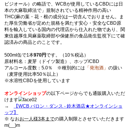
ビジオール）の略語で、WCBが使用しているCBDには日
本の大麻取締法で」規制されている精神作用の高い
THC(麻の葉・花・根の成分)は一切含んでおりません。ま
た厚生労働省が定めた規格を満たす安心・安全なCBD原
料を輸入している国内の代理店から仕入れた物であり、関
東信越厚生局麻薬取締部や保健所の食品衛生監視下にて確
認済みの商品とのことです。
500ml缶で1本
970円
です。（10％税込）
原材料名：麦芽（ドイツ製造）、ホップ/CBD
アルコール度数：5.0％ ※種別的には
「発泡酒」
の扱い
（麦芽使用比率50％以上）
※水溶性CBDを使用しています
オンラインショップ
の以下ページからでも通販購入いただ
けます
→
【WCB バロン・ダンス - 鈴木酒店★オンラインショ
ップ】
※ なお
お一人様3本まで
の購入制限とさせていただきます
m(__)m