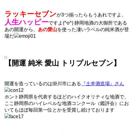
ラッキーセブン
が3つ揃ったらもうあれですよ、
人生ハッピー
ですよ(^o^) 静岡地酒の大御所である
あの開運から、
あの愛山
を使った凄いラベルの純米酒が登
場だ
【開運 純米 愛山 トリプルセブン】
開運を造っているのは掛川市にある
『土井酒造場』さん
ホント静岡県を代表するほどのハイクオリティな地酒で、
ここ静岡県のハイレベルな地酒コンクール（鑑評会）にお
いてもほぼ毎回第一位とかを受賞し続けております