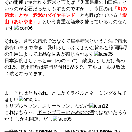
その開運で使われる酒米と言えば『兵庫県産の山田錦』と
いうのが定石だったりもするのですが～、今回のは
「幻の
酒米」とか「酒米のダイヤモンド」
とも呼ばれている
「愛
山（あいやま）」
という貴重な酒米を使っているものなん
です
それを、通常の精米ではなくて扁平精米という方法で精米
歩合65％まで磨き、愛山らしいふくよかな旨みと静岡酵母
の作用によって上品な甘みが感じられます
日本酒度はちょっと辛口めの＋5で、酸度は少しだけ高め
の1.5、使用酵母は静岡酵母NEW-5で、アルコール度数は
15度となってます。
ま、それはともあれ、とにかくラベルとネーミングを見て
ほしい
トリプルセブン、スリーセブン、なのだ
これはもう～、
ギャンブラーのためのお酒
ではないだろう
か！ しかも開運、だし
一升瓶(1.8L)は
3,960円
で、四合瓶(720ml)は
1,980円
です。