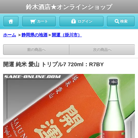
鈴木酒店★オンラインショップ
カート
ログイン
検索
ホーム
＞
静岡県の地酒
＞
開運（掛川市）
前の商品へ
次の商品へ
開運 純米 愛山 トリプル7 720ml：R7BY