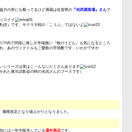
協力の所にも載ってるけど酒蔵は佐賀県の
『光武酒造場』さん
で
ッコイイ
たけ」
です。サクラ大戦の「こうぶ」ではないよ
リ!!!内で同様に推しが半端無い『牧のうどん』も気になるところ
れ、あのヴィクトルもご愛飲の芋焼酎です、いかがですか
いシリーズは実はこ～んなにたくさんあります
かれた展示試飲会の時の光武さんのブースです）
1日 価格改定となり値上がりとなりました。
的には一年中販売している
通年商品
です。