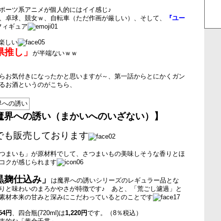
ポーツ系アニメが個人的にはイイ感じ♪
、卓球、競女ｗ、自転車（ただ作画が厳しい）、そして、
『ユー
フィギュア
り楽しい
県推し」
が半端ないｗｗ
らお気付きになったかと思いますが～、第一話からとにかくガン
るお酒というのがこちら、
魔界への誘い（まかいへのいざない）】
でも販売しております
つまいも」が原材料でして、さつまいもの美味しそうな香りとほ
コクが感じられます
黒麹仕込み」
は魔界への誘いシリーズのレギュラー品とな
りと味わいのまろかやさが特徴です♪ あと、「荒ごし濾過」と
素材本来の甘みと深みにこだわっているとのことです
354円
、四合瓶(720ml)は
1,220円
です。（8％税込）