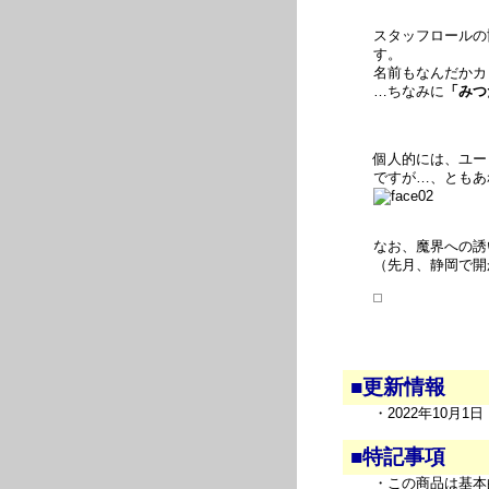
スタッフロールの
す。
名前もなんだかカ
…ちなみに
「みつ
個人的には、ユー
ですが…、ともあ
なお、魔界への誘
（先月、静岡で開
■更新情報
・2022年10月
■特記事項
・この商品は基本