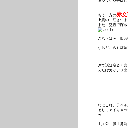
使っている芋は代
赤文
もう一方の
上質の「紅さつま
また、甕壺で貯蔵
こちらは今、四合瓶(
なおどちらも蒸留
さて話は戻ると言
んだけガッツリ出
なにこれ、ラベル
そしてアイキャッチ
ｗ
主人公「勝生勇利