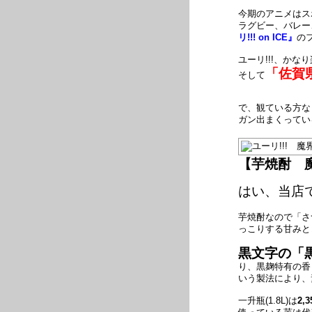
今期のアニメはス
ラグビー、バレー
リ!!! on ICE』
の
ユーリ!!!、かな
「佐賀
そして
で、観ている方な
ガン出まくってい
【芋焼酎 
はい、当店
芋焼酎なので「さ
っこりする甘みと
黒文字の「
り、黒麹特有の香
いう製法により、
一升瓶(1.8L)は
2,