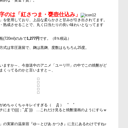
表的な「黄金千貫」。
字のは「紅さつま・甕壺仕込み」
」を使用しており、上品な柔らかさと甘みが引き出されてます。
・熟成させることで、丸く口当たりの良い味わいとなってます
720ml)のみで
1,277円
です。（8％税込）
方式は常圧蒸留で、麹は黒麹、度数はもちろん25度。
いますか～、今放送中のアニメ「ユーリ!!!」の中でこの焼酎がど
まくってるのかと言いますと～、
がめちゃくちゃキレイすぎる（ Д ） ﾟ ﾟ
にまで((((；ﾟДﾟ))) …これだけ見ると焼酎漫画のようにすらｗ
」の実家の温泉宿『ゆ～とぴあ かつき』に主にあるわけですね♪