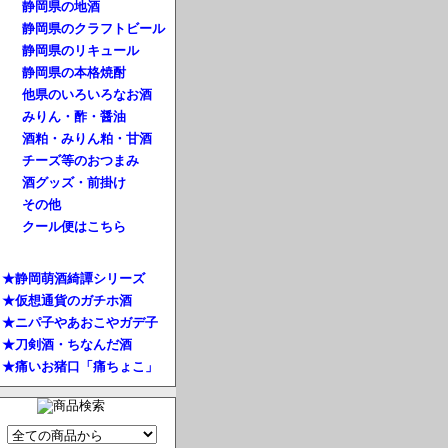
静岡県の地酒
静岡県のクラフトビール
静岡県のリキュール
静岡県の本格焼酎
他県のいろいろなお酒
みりん・酢・醤油
酒粕・みりん粕・甘酒
チーズ等のおつまみ
酒グッズ・前掛け
その他
クール便はこちら
★静岡萌酒綺譚シリーズ
★仮想通貨のガチホ酒
★ニパ子やあおこやガデ子
★刀剣酒・ちなんだ酒
★痛いお猪口「痛ちょこ」