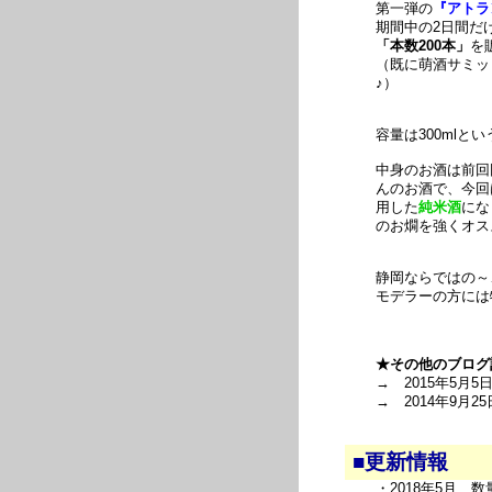
第一弾の
『アトラ
期間中の2日間だ
「本数200本」
を
（既に萌酒サミッ
♪）
容量は300mlと
中身のお酒は前回
んのお酒で、今回
用した
純米酒
にな
のお燗を強くオス
静岡ならではの～
モデラーの方には
★その他のブログ
→ 2015年5月5
→ 2014年9月25
■更新情報
・2018年5月 