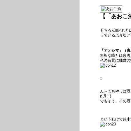
【「あおこ
もちろん艦○れと
している厄介なア
「アオシマ」（青
無垢な瞳とは裏腹
色の背景に純白の
ん～でもやっぱ厄
(;´Д｀)
でもそう、その厄
というわけで鈴木