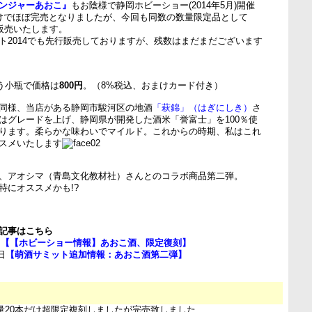
ンジャーあおこ』
もお陰様で静岡ホビーショー(2014年5月)開催
けでほぼ完売となりましたが、今回も同数の数量限定品として
販売いたします。
ト2014でも先行販売しておりますが、残数はまだまだございます
いう小瓶で価格は
800円
。（8%税込、おまけカード付き）
同様、当店がある静岡市駿河区の地酒
「萩錦」（はぎにしき）
さ
はグレードを上げ、静岡県が開発した酒米「誉富士」を100％使
ります。柔らかな味わいでマイルド。これからの時期、私はこれ
スメいたします
、アオシマ（青島文化教材社）さんとのコラボ商品第二弾。
特にオススメかも!?
記事はこちら
日
【【ホビーショー情報】あおこ酒、限定復刻】
日
【萌酒サミット追加情報：あおこ酒第二弾】
数量20本だけ超限定複刻しましたが完売致しました